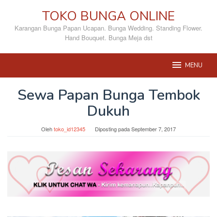
Loncat
TOKO BUNGA ONLINE
ke
konten
Karangan Bunga Papan Ucapan. Bunga Wedding. Standing Flower.
Hand Bouquet. Bunga Meja dst
MENU
Sewa Papan Bunga Tembok
Dukuh
Oleh
toko_id12345
Diposting pada
September 7, 2017