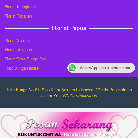
Florist Klungkung
Florist Tabanan
Florist Papua
Florist Sorong
Florist Jayapura
Florist/Toko Bunga Biak
WhatsApp untuk pemesanan
Toko Bunga Nabire
Toko Bunga No #1. Siap Kirim Seluruh Indonesia. *Gratis Pengantaran
dalam Kota WA O85256454935