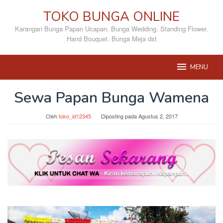
Loncat
TOKO BUNGA ONLINE
ke
konten
Karangan Bunga Papan Ucapan. Bunga Wedding. Standing Flower.
Hand Bouquet. Bunga Meja dst
MENU
Sewa Papan Bunga Wamena
Oleh
toko_id12345
Diposting pada
Agustus 2, 2017