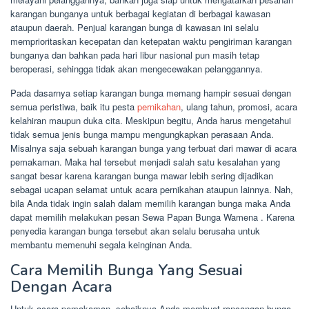
karangan bunganya untuk berbagai kegiatan di berbagai kawasan
ataupun daerah. Penjual karangan bunga di kawasan ini selalu
memprioritaskan kecepatan dan ketepatan waktu pengiriman karangan
bunganya dan bahkan pada hari libur nasional pun masih tetap
beroperasi, sehingga tidak akan mengecewakan pelanggannya.
Pada dasarnya setiap karangan bunga memang hampir sesuai dengan
semua peristiwa, baik itu pesta
pernikahan
, ulang tahun, promosi, acara
kelahiran maupun duka cita. Meskipun begitu, Anda harus mengetahui
tidak semua jenis bunga mampu mengungkapkan perasaan Anda.
Misalnya saja sebuah karangan bunga yang terbuat dari mawar di acara
pemakaman. Maka hal tersebut menjadi salah satu kesalahan yang
sangat besar karena karangan bunga mawar lebih sering dijadikan
sebagai ucapan selamat untuk acara pernikahan ataupun lainnya. Nah,
bila Anda tidak ingin salah dalam memilih karangan bunga maka Anda
dapat memilih melakukan pesan Sewa Papan Bunga Wamena . Karena
penyedia karangan bunga tersebut akan selalu berusaha untuk
membantu memenuhi segala keinginan Anda.
Cara Memilih Bunga Yang Sesuai
Dengan Acara
Untuk acara pemakaman, sebaiknya Anda membuat rancangan bunga