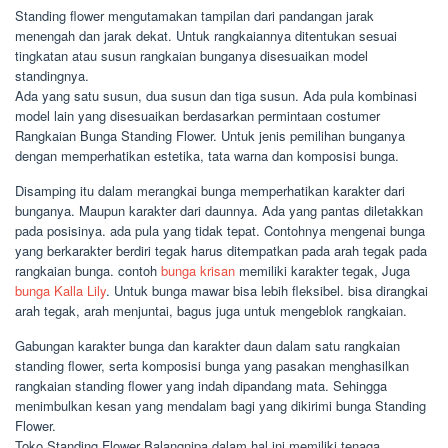
Standing flower mengutamakan tampilan dari pandangan jarak
menengah dan jarak dekat. Untuk rangkaiannya ditentukan sesuai
tingkatan atau susun rangkaian bunganya disesuaikan model
standingnya.
Ada yang satu susun, dua susun dan tiga susun. Ada pula kombinasi
model lain yang disesuaikan berdasarkan permintaan costumer
Rangkaian Bunga Standing Flower. Untuk jenis pemilihan bunganya
dengan memperhatikan estetika, tata warna dan komposisi bunga.
Disamping itu dalam merangkai bunga memperhatikan karakter dari
bunganya. Maupun karakter dari daunnya. Ada yang pantas diletakkan
pada posisinya. ada pula yang tidak tepat. Contohnya mengenai bunga
yang berkarakter berdiri tegak harus ditempatkan pada arah tegak pada
rangkaian bunga. contoh
bunga krisan
memiliki karakter tegak, Juga
bunga Kalla Lily
. Untuk bunga mawar bisa lebih fleksibel. bisa dirangkai
arah tegak, arah menjuntai, bagus juga untuk mengeblok rangkaian.
Gabungan karakter bunga dan karakter daun dalam satu rangkaian
standing flower, serta komposisi bunga yang pasakan menghasilkan
rangkaian standing flower yang indah dipandang mata. Sehingga
menimbulkan kesan yang mendalam bagi yang dikirimi bunga Standing
Flower.
Toko Standing Flower Balangnipa dalam hal ini memiliki tenaga