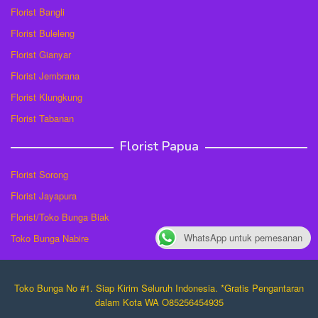
Florist Bangli
Florist Buleleng
Florist Gianyar
Florist Jembrana
Florist Klungkung
Florist Tabanan
Florist Papua
Florist Sorong
Florist Jayapura
Florist/Toko Bunga Biak
WhatsApp untuk pemesanan
Toko Bunga Nabire
Toko Bunga No #1. Siap Kirim Seluruh Indonesia. *Gratis Pengantaran
dalam Kota WA O85256454935