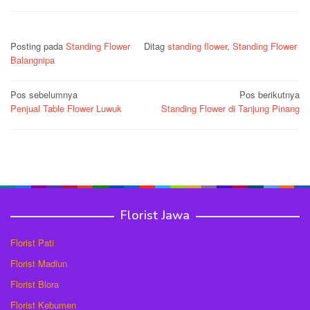
Posting pada
Standing Flower
Ditag
standing flower
,
Standing Flower
Balangnipa
Navigasi
Pos sebelumnya
Pos berikutnya
Penjual Table Flower Luwuk
Standing Flower di Tanjung Pinang
pos
Florist Jawa
Florist Pati
Florist Madiun
Florist Blora
Florist Kebumen