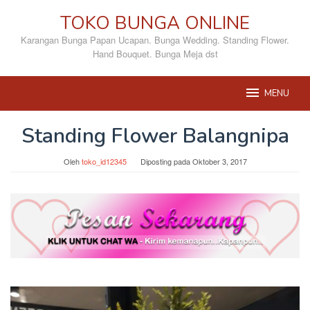
Loncat
TOKO BUNGA ONLINE
ke
konten
Karangan Bunga Papan Ucapan. Bunga Wedding. Standing Flower.
Hand Bouquet. Bunga Meja dst
MENU
Standing Flower Balangnipa
Oleh
toko_id12345
Diposting pada
Oktober 3, 2017