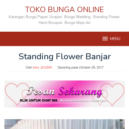
Loncat
TOKO BUNGA ONLINE
ke
konten
Karangan Bunga Papan Ucapan. Bunga Wedding. Standing Flower.
Hand Bouquet. Bunga Meja dst
MENU
Standing Flower Banjar
Oleh
toko_id12345
Diposting pada
Oktober 29, 2017