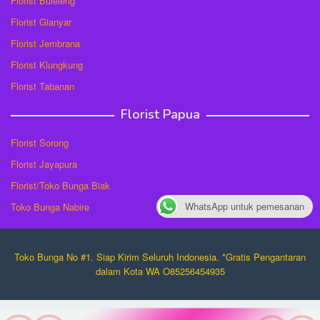
Florist Buleleng
Florist Gianyar
Florist Jembrana
Florist Klungkung
Florist Tabanan
Florist Papua
Florist Sorong
Florist Jayapura
Florist/Toko Bunga Biak
WhatsApp untuk pemesanan
Toko Bunga Nabire
Toko Bunga No #1. Siap Kirim Seluruh Indonesia. *Gratis Pengantaran
dalam Kota WA O85256454935