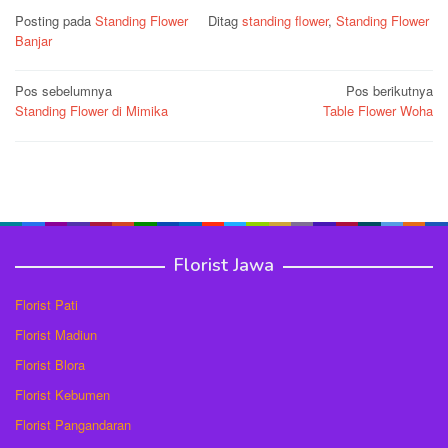
Posting pada
Standing Flower
Ditag
standing flower
,
Standing Flower
Banjar
Navigasi
Pos sebelumnya
Pos berikutnya
Standing Flower di Mimika
Table Flower Woha
pos
Florist Jawa
Florist Pati
Florist Madiun
Florist Blora
Florist Kebumen
Florist Pangandaran