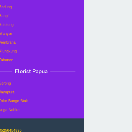
 Badung
Bangli
 Buleleng
 Gianyar
 Jembrana
 Klungkung
 Tabanan
Florist Papua
 Sorong
 Jayapura
/Toko Bunga Biak
unga Nabire
O85256454935