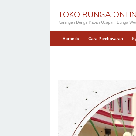
Loncat
ke
TOKO BUNGA ONLI
konten
Karangan Bunga Papan Ucapan. Bunga Wedd
Beranda
Cara Pembayaran
S