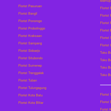
Mamuj
Florist Pasuruan
Florist
Florist Bangil
Florist
Florist Ponorogo
Florist
Florist Probolinggo
Florist
Florist Kraksaan
Florist
Florist Sampang
Florist
Florist Sidoarjo
Toko B
Florist Situbondo
Toko B
Florist Sumenep
Toko B
Florist Trenggalek
Toko B
Florist Tuban
Florist Tulungagung
Florist
Florist Kota Batu
Florist
Florist Kota Blitar
Forist