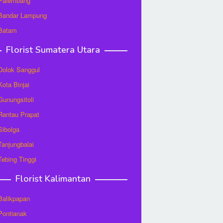
 Palembang
 Bandar Lampung
 Batam
Florist Sumatera Utara
 Dolok Sanggul
Kota Binjai
 Gunungsitoli
 Rantau Prapat
 Sibolga
 Tanjungbalai
 Tebing Tinggi
Florist Kalimantan
 Balikpapan
 Pontianak