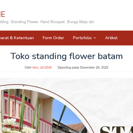
NE
ing. Standing Flower. Hand Bouquet. Bunga Meja dst
yarat & Ketentuan
Form Order
Portofolio
Artikel
Toko standing flower batam
Oleh
toko_id12345
Diposting pada
Desember 26, 2022