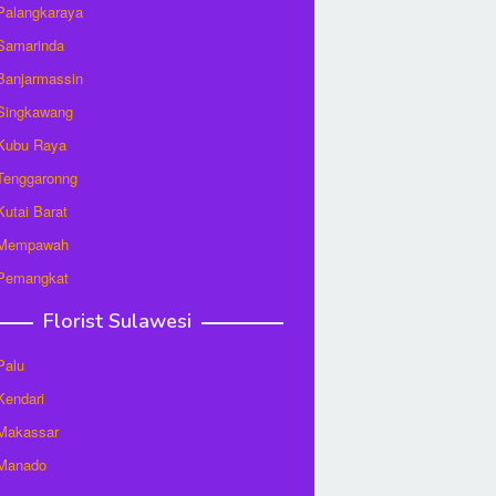
 Palangkaraya
 Samarinda
 Banjarmassin
 Singkawang
 Kubu Raya
 Tenggaronng
 Kutai Barat
t Mempawah
 Pemangkat
Florist Sulawesi
Palu
 Kendari
 Makassar
 Manado