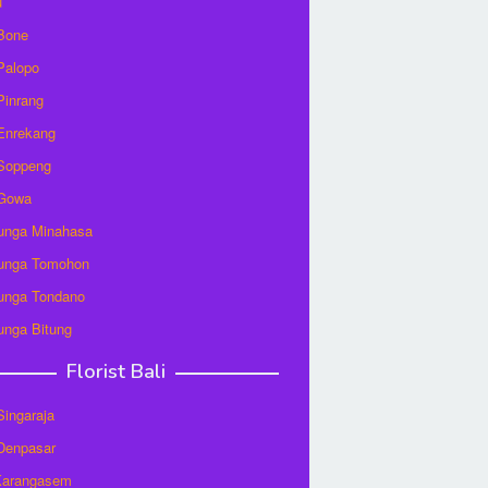
u
 Bone
 Palopo
 Pinrang
 Enrekang
 Soppeng
 Gowa
unga Minahasa
unga Tomohon
unga Tondano
unga Bitung
Florist Bali
 Singaraja
 Denpasar
 Karangasem