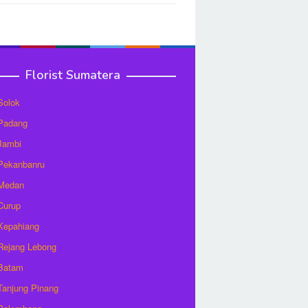
Florist Sumatera
 Solok
 Padang
 Jambi
 Pekanbanru
 Medan
 Curup
 Kepahiang
 Rejang Lebong
 Batam
 Tanjung Pinang