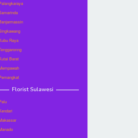
 Palangkaraya
 Samarinda
 Banjarmassin
 Singkawang
 Kubu Raya
 Tenggaronng
 Kutai Barat
t Mempawah
 Pemangkat
Florist Sulawesi
Palu
 Kendari
 Makassar
 Manado