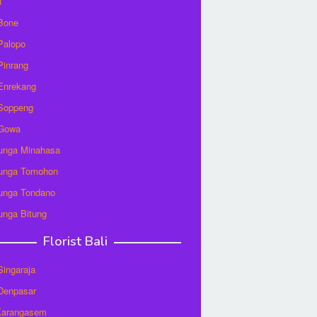
u
 Bone
 Palopo
 Pinrang
 Enrekang
 Soppeng
 Gowa
unga Minahasa
unga Tomohon
unga Tondano
unga Bitung
Florist Bali
 Singaraja
 Denpasar
 Karangasem