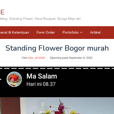
NE
ing. Standing Flower. Hand Bouquet. Bunga Meja dst
yarat & Ketentuan
Form Order
Portofolio
Artikel
Standing Flower Bogor murah
Oleh
toko_id12345
Diposting pada
September 8, 2020