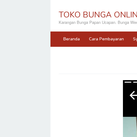
Loncat
ke
TOKO BUNGA ONLI
konten
Karangan Bunga Papan Ucapan. Bunga Wedd
Beranda
Cara Pembayaran
S