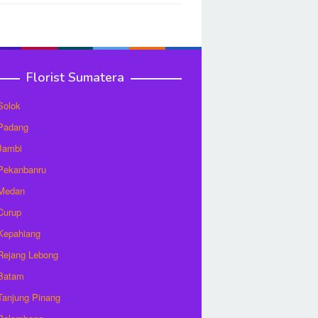
Florist Sumatera
 Solok
 Padang
 Jambi
 Pekanbanru
 Medan
 Curup
 Kepahiang
 Rejang Lebong
 Batam
 Tanjung Pinang