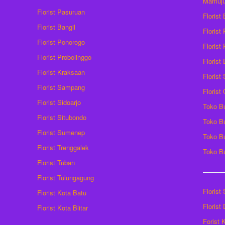
Mamuj
Florist Pasuruan
Florist
Florist Bangil
Florist
Florist Ponorogo
Florist
Florist Probolinggo
Florist
Florist Kraksaan
Florist
Florist Sampang
Florist
Florist Sidoarjo
Toko B
Florist Situbondo
Toko B
Florist Sumenep
Toko B
Florist Trenggalek
Toko B
Florist Tuban
Florist Tulungagung
Florist
Florist Kota Batu
Florist
Florist Kota Blitar
Forist