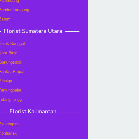
 Palembang
 Bandar Lampung
 Batam
Florist Sumatera Utara
 Dolok Sanggul
Kota Binjai
 Gunungsitoli
 Rantau Prapat
 Sibolga
 Tanjungbalai
 Tebing Tinggi
Florist Kalimantan
 Balikpapan
 Pontianak