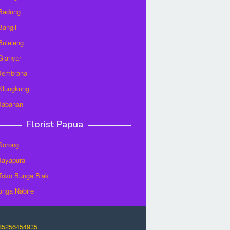
 Badung
Bangli
 Buleleng
 Gianyar
 Jembrana
 Klungkung
 Tabanan
Florist Papua
 Sorong
 Jayapura
/Toko Bunga Biak
unga Nabire
O85256454935