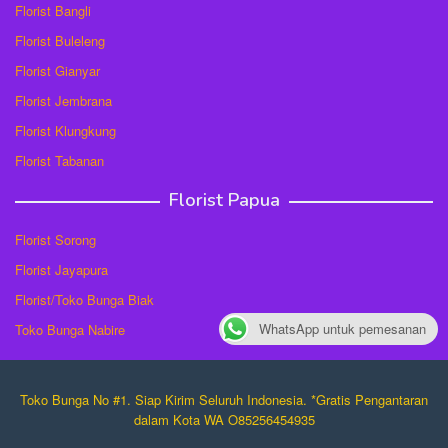
Florist Bangli
Florist Buleleng
Florist Gianyar
Florist Jembrana
Florist Klungkung
Florist Tabanan
Florist Papua
Florist Sorong
Florist Jayapura
Florist/Toko Bunga Biak
WhatsApp untuk pemesanan
Toko Bunga Nabire
Toko Bunga No #1. Siap Kirim Seluruh Indonesia. *Gratis Pengantaran
dalam Kota WA O85256454935