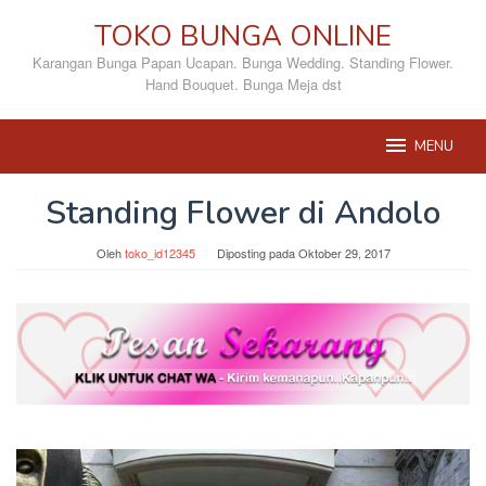
Loncat
TOKO BUNGA ONLINE
ke
konten
Karangan Bunga Papan Ucapan. Bunga Wedding. Standing Flower.
Hand Bouquet. Bunga Meja dst
MENU
Standing Flower di Andolo
Oleh
toko_id12345
Diposting pada
Oktober 29, 2017