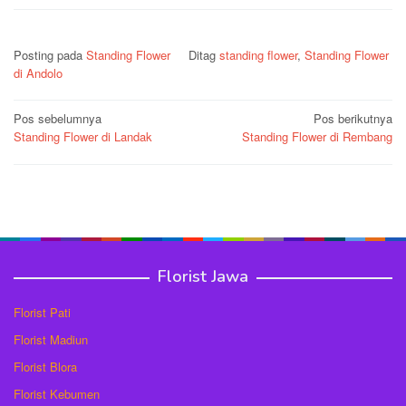
Posting pada
Standing Flower
Ditag
standing flower
,
Standing Flower
di Andolo
Navigasi
Pos sebelumnya
Pos berikutnya
Standing Flower di Landak
Standing Flower di Rembang
pos
Florist Jawa
Florist Pati
Florist Madiun
Florist Blora
Florist Kebumen