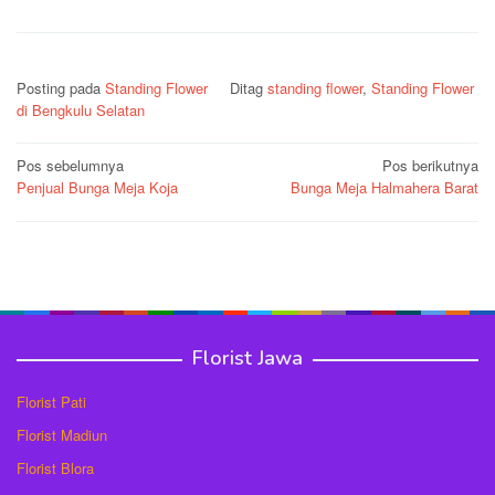
Posting pada
Standing Flower
Ditag
standing flower
,
Standing Flower
di Bengkulu Selatan
Navigasi
Pos sebelumnya
Pos berikutnya
Penjual Bunga Meja Koja
Bunga Meja Halmahera Barat
pos
Florist Jawa
Florist Pati
Florist Madiun
Florist Blora