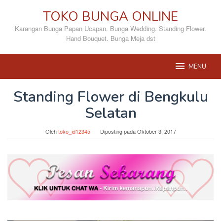
Loncat
TOKO BUNGA ONLINE
ke
konten
Karangan Bunga Papan Ucapan. Bunga Wedding. Standing Flower.
Hand Bouquet. Bunga Meja dst
MENU
Standing Flower di Bengkulu
Selatan
Oleh
toko_id12345
Diposting pada
Oktober 3, 2017