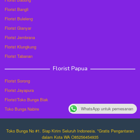
Florist Bangli
Florist Buleleng
Florist Gianyar
Florist Jembrana
Florist Klungkung
Florist Tabanan
Florist Papua
Florist Sorong
Florist Jayapura
Florist/Toko Bunga Biak
WhatsApp untuk pemesanan
Toko Bunga Nabire
Toko Bunga No #1. Siap Kirim Seluruh Indonesia. *Gratis Pengantaran
dalam Kota WA O85256454935