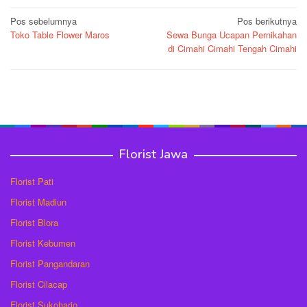
Navigasi
Pos sebelumnya
Pos berikutnya
Toko Table Flower Maros
Sewa Bunga Ucapan Pernikahan
pos
di Cimahi Cimahi Tengah Cimahi
Florist Jawa
Florist Pati
Florist Madiun
Florist Blora
Florist Kebumen
Florist Pangandaran
Florist Cilacap
Florist Sukoharjo