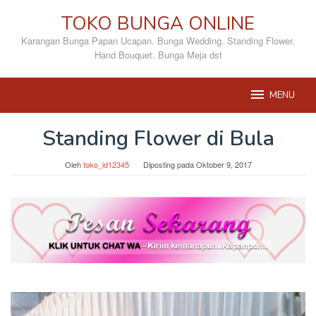
Loncat
TOKO BUNGA ONLINE
ke
konten
Karangan Bunga Papan Ucapan. Bunga Wedding. Standing Flower.
Hand Bouquet. Bunga Meja dst
MENU
Standing Flower di Bula
Oleh
toko_id12345
Diposting pada
Oktober 9, 2017