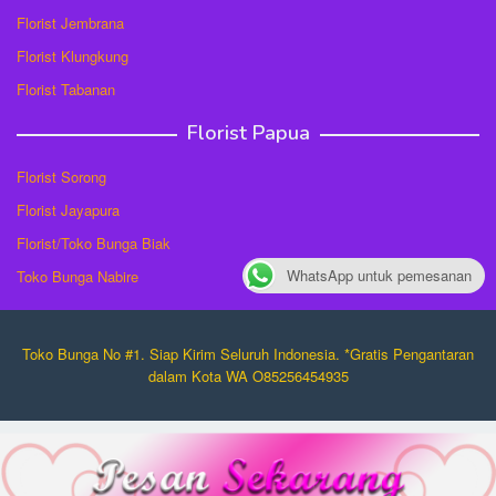
Florist Jembrana
Florist Klungkung
Florist Tabanan
Florist Papua
Florist Sorong
Florist Jayapura
Florist/Toko Bunga Biak
WhatsApp untuk pemesanan
Toko Bunga Nabire
Toko Bunga No #1. Siap Kirim Seluruh Indonesia. *Gratis Pengantaran
dalam Kota WA O85256454935