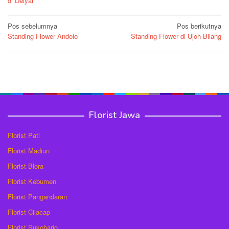
di Deiyai
Navigasi
Pos sebelumnya
Pos berikutnya
Standing Flower Andolo
Standing Flower di Ujoh Bilang
pos
Florist Jawa
Florist Pati
Florist Madiun
Florist Blora
Florist Kebumen
Florist Pangandaran
Florist Cilacap
Florist Sukoharjo