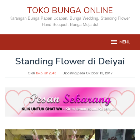
Loncat
TOKO BUNGA ONLINE
ke
konten
Karangan Bunga Papan Ucapan. Bunga Wedding. Standing Flower.
Hand Bouquet. Bunga Meja dst
MENU
Standing Flower di Deiyai
Oleh
toko_id12345
Diposting pada
Oktober 15, 2017