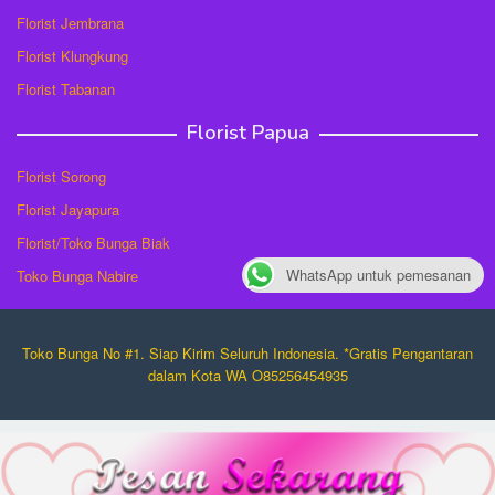
Florist Jembrana
Florist Klungkung
Florist Tabanan
Florist Papua
Florist Sorong
Florist Jayapura
Florist/Toko Bunga Biak
WhatsApp untuk pemesanan
Toko Bunga Nabire
Toko Bunga No #1. Siap Kirim Seluruh Indonesia. *Gratis Pengantaran
dalam Kota WA O85256454935