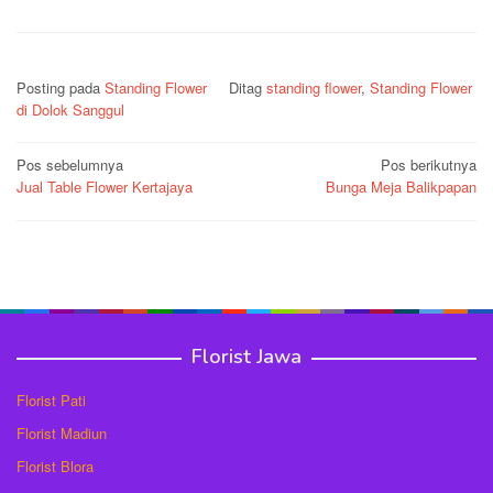
Posting pada
Standing Flower
Ditag
standing flower
,
Standing Flower
di Dolok Sanggul
Navigasi
Pos sebelumnya
Pos berikutnya
Jual Table Flower Kertajaya
Bunga Meja Balikpapan
pos
Florist Jawa
Florist Pati
Florist Madiun
Florist Blora