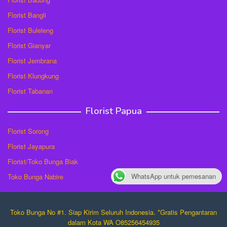
Florist Bangli
Florist Buleleng
Florist Gianyar
Florist Jembrana
Florist Klungkung
Florist Tabanan
Florist Papua
Florist Sorong
Florist Jayapura
Florist/Toko Bunga Biak
WhatsApp untuk pemesanan
Toko Bunga Nabire
Toko Bunga No #1. Siap Kirim Seluruh Indonesia. *Gratis Pengantaran
dalam Kota WA O85256454935