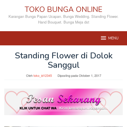
Loncat
TOKO BUNGA ONLINE
ke
konten
Karangan Bunga Papan Ucapan. Bunga Wedding. Standing Flower.
Hand Bouquet. Bunga Meja dst
MENU
Standing Flower di Dolok
Sanggul
Oleh
toko_id12345
Diposting pada
Oktober 1, 2017