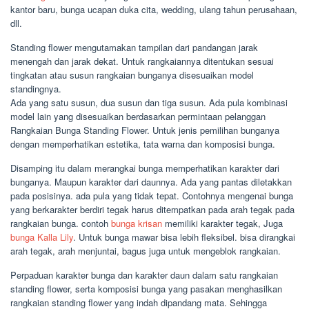
kantor baru, bunga ucapan duka cita, wedding, ulang tahun perusahaan,
dll.
Standing flower mengutamakan tampilan dari pandangan jarak
menengah dan jarak dekat. Untuk rangkaiannya ditentukan sesuai
tingkatan atau susun rangkaian bunganya disesuaikan model
standingnya.
Ada yang satu susun, dua susun dan tiga susun. Ada pula kombinasi
model lain yang disesuaikan berdasarkan permintaan pelanggan
Rangkaian Bunga Standing Flower. Untuk jenis pemilihan bunganya
dengan memperhatikan estetika, tata warna dan komposisi bunga.
Disamping itu dalam merangkai bunga memperhatikan karakter dari
bunganya. Maupun karakter dari daunnya. Ada yang pantas diletakkan
pada posisinya. ada pula yang tidak tepat. Contohnya mengenai bunga
yang berkarakter berdiri tegak harus ditempatkan pada arah tegak pada
rangkaian bunga. contoh
bunga krisan
memiliki karakter tegak, Juga
bunga Kalla Lily
. Untuk bunga mawar bisa lebih fleksibel. bisa dirangkai
arah tegak, arah menjuntai, bagus juga untuk mengeblok rangkaian.
Perpaduan karakter bunga dan karakter daun dalam satu rangkaian
standing flower, serta komposisi bunga yang pasakan menghasilkan
rangkaian standing flower yang indah dipandang mata. Sehingga