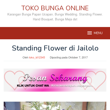
Loncat
TOKO BUNGA ONLINE
ke
konten
Karangan Bunga Papan Ucapan. Bunga Wedding. Standing Flower.
Hand Bouquet. Bunga Meja dst
MENU
Standing Flower di Jailolo
Oleh
toko_id12345
Diposting pada
Oktober 7, 2017