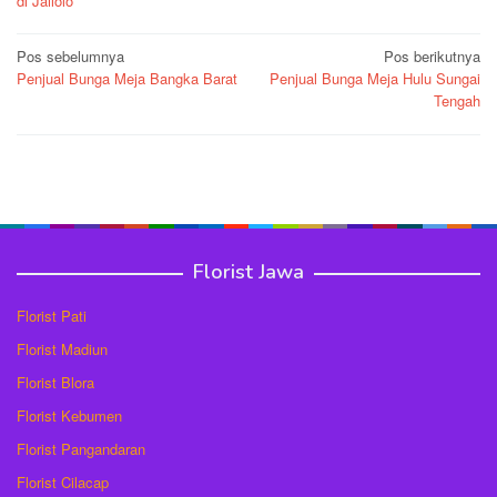
di Jailolo
Navigasi
Pos sebelumnya
Pos berikutnya
Penjual Bunga Meja Bangka Barat
Penjual Bunga Meja Hulu Sungai
pos
Tengah
Florist Jawa
Florist Pati
Florist Madiun
Florist Blora
Florist Kebumen
Florist Pangandaran
Florist Cilacap