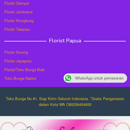
Florist Gianyar
Florist Jembrana
Florist Klungkung
Florist Tabanan
Florist Papua
Florist Sorong
Florist Jayapura
Florist/Toko Bunga Biak
WhatsApp untuk pemesanan
Toko Bunga Nabire
Toko Bunga No #1. Siap Kirim Seluruh Indonesia. *Gratis Pengantaran
dalam Kota WA O85256454935