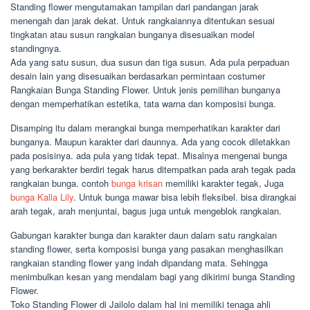
Standing flower mengutamakan tampilan dari pandangan jarak
menengah dan jarak dekat. Untuk rangkaiannya ditentukan sesuai
tingkatan atau susun rangkaian bunganya disesuaikan model
standingnya.
Ada yang satu susun, dua susun dan tiga susun. Ada pula perpaduan
desain lain yang disesuaikan berdasarkan permintaan costumer
Rangkaian Bunga Standing Flower. Untuk jenis pemilihan bunganya
dengan memperhatikan estetika, tata warna dan komposisi bunga.
Disamping itu dalam merangkai bunga memperhatikan karakter dari
bunganya. Maupun karakter dari daunnya. Ada yang cocok diletakkan
pada posisinya. ada pula yang tidak tepat. Misalnya mengenai bunga
yang berkarakter berdiri tegak harus ditempatkan pada arah tegak pada
rangkaian bunga. contoh
bunga krisan
memiliki karakter tegak, Juga
bunga Kalla Lily
. Untuk bunga mawar bisa lebih fleksibel. bisa dirangkai
arah tegak, arah menjuntai, bagus juga untuk mengeblok rangkaian.
Gabungan karakter bunga dan karakter daun dalam satu rangkaian
standing flower, serta komposisi bunga yang pasakan menghasilkan
rangkaian standing flower yang indah dipandang mata. Sehingga
menimbulkan kesan yang mendalam bagi yang dikirimi bunga Standing
Flower.
Toko Standing Flower di Jailolo dalam hal ini memiliki tenaga ahli