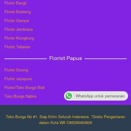
Florist Bangli
Florist Buleleng
Florist Gianyar
Florist Jembrana
Florist Klungkung
Florist Tabanan
Florist Papua
Florist Sorong
Florist Jayapura
Florist/Toko Bunga Biak
WhatsApp untuk pemesanan
Toko Bunga Nabire
Toko Bunga No #1. Siap Kirim Seluruh Indonesia. *Gratis Pengantaran
dalam Kota WA O85256454935