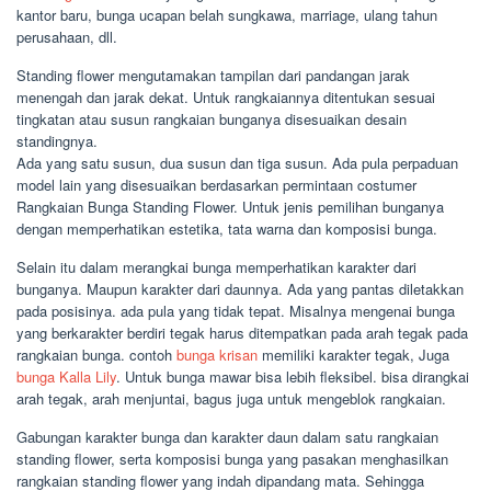
kantor baru, bunga ucapan belah sungkawa, marriage, ulang tahun
perusahaan, dll.
Standing flower mengutamakan tampilan dari pandangan jarak
menengah dan jarak dekat. Untuk rangkaiannya ditentukan sesuai
tingkatan atau susun rangkaian bunganya disesuaikan desain
standingnya.
Ada yang satu susun, dua susun dan tiga susun. Ada pula perpaduan
model lain yang disesuaikan berdasarkan permintaan costumer
Rangkaian Bunga Standing Flower. Untuk jenis pemilihan bunganya
dengan memperhatikan estetika, tata warna dan komposisi bunga.
Selain itu dalam merangkai bunga memperhatikan karakter dari
bunganya. Maupun karakter dari daunnya. Ada yang pantas diletakkan
pada posisinya. ada pula yang tidak tepat. Misalnya mengenai bunga
yang berkarakter berdiri tegak harus ditempatkan pada arah tegak pada
rangkaian bunga. contoh
bunga krisan
memiliki karakter tegak, Juga
bunga Kalla Lily
. Untuk bunga mawar bisa lebih fleksibel. bisa dirangkai
arah tegak, arah menjuntai, bagus juga untuk mengeblok rangkaian.
Gabungan karakter bunga dan karakter daun dalam satu rangkaian
standing flower, serta komposisi bunga yang pasakan menghasilkan
rangkaian standing flower yang indah dipandang mata. Sehingga