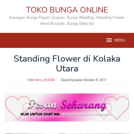
Loncat
TOKO BUNGA ONLINE
ke
konten
Karangan Bunga Papan Ucapan. Bunga Wedding. Standing Flower.
Hand Bouquet. Bunga Meja dst
MENU
Standing Flower di Kolaka
Utara
Oleh
toko_id12345
Diposting pada
Oktober 5, 2017