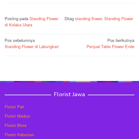
Posting pada
Standing Flower
Ditag
standing flower
,
Standing Flower
di Kolaka Utara
Navigasi
Pos sebelumnya
Pos berikutnya
Standing Flower di Labungkari
Penjual Table Flower Ende
pos
Florist Jawa
Florist Pati
Florist Madiun
Florist Blora
Florist Kebumen