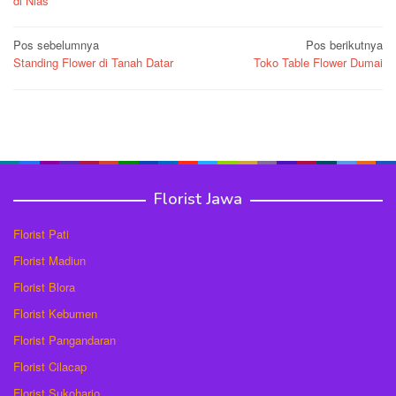
di Nias
Navigasi
Pos sebelumnya
Pos berikutnya
Standing Flower di Tanah Datar
Toko Table Flower Dumai
pos
Florist Jawa
Florist Pati
Florist Madiun
Florist Blora
Florist Kebumen
Florist Pangandaran
Florist Cilacap
Florist Sukoharjo