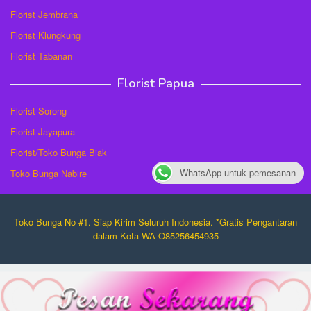
Florist Jembrana
Florist Klungkung
Florist Tabanan
Florist Papua
Florist Sorong
Florist Jayapura
Florist/Toko Bunga Biak
WhatsApp untuk pemesanan
Toko Bunga Nabire
Toko Bunga No #1. Siap Kirim Seluruh Indonesia. *Gratis Pengantaran
dalam Kota WA O85256454935