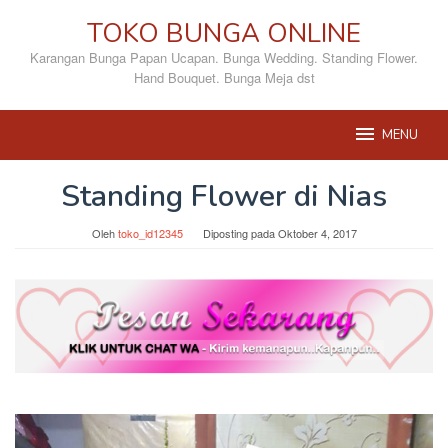
Loncat
TOKO BUNGA ONLINE
ke
konten
Karangan Bunga Papan Ucapan. Bunga Wedding. Standing Flower.
Hand Bouquet. Bunga Meja dst
MENU
Standing Flower di Nias
Oleh
toko_id12345
Diposting pada
Oktober 4, 2017