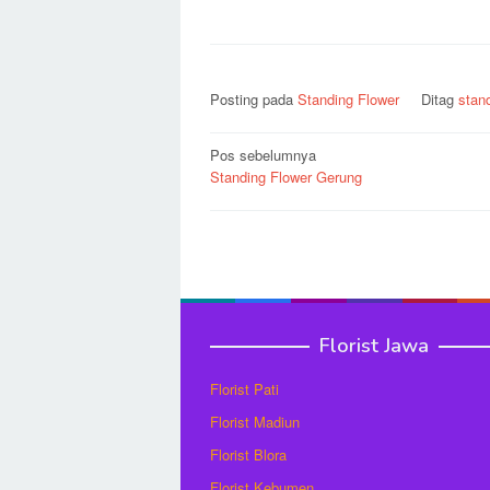
Posting pada
Standing Flower
Ditag
stand
Navigasi
Pos sebelumnya
Standing Flower Gerung
pos
Florist Jawa
Florist Pati
Florist Madiun
Florist Blora
Florist Kebumen