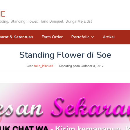
NE
ing. Standing Flower. Hand Bouquet. Bunga Meja dst
yarat & Ketentuan
Form Order
Portofolio
Artikel
Standing Flower di Soe
Oleh
toko_id12345
Diposting pada
Oktober 3, 2017