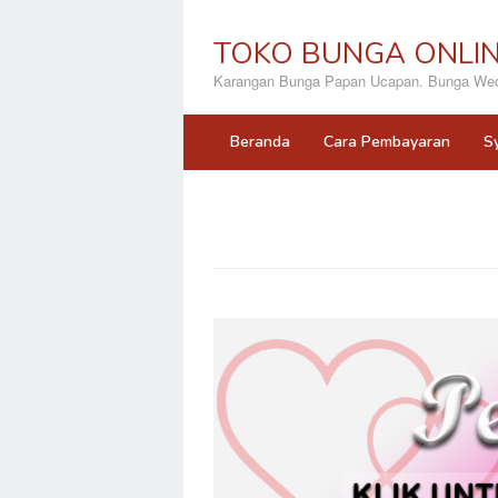
Loncat
ke
TOKO BUNGA ONLI
konten
Karangan Bunga Papan Ucapan. Bunga Wedd
Beranda
Cara Pembayaran
S