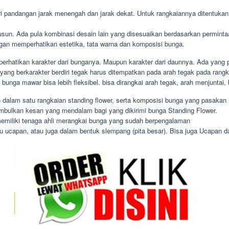
i pandangan jarak menengah dan jarak dekat. Untuk rangkaiannya ditentukan 
usun. Ada pula kombinasi desain lain yang disesuaikan berdasarkan permin
ngan memperhatikan estetika, tata warna dan komposisi bunga.
rhatikan karakter dari bunganya. Maupun karakter dari daunnya. Ada yang p
yang berkarakter berdiri tegak harus ditempatkan pada arah tegak pada rang
 bunga mawar bisa lebih fleksibel. bisa dirangkai arah tegak, arah menjuntai
 dalam satu rangkaian standing flower, serta komposisi bunga yang pasakan 
mbulkan kesan yang mendalam bagi yang dikirimi bunga Standing Flower.
 memiliki tenaga ahli merangkai bunga yang sudah berpengalaman
ucapan, atau juga dalam bentuk slempang (pita besar). Bisa juga Ucapan dari