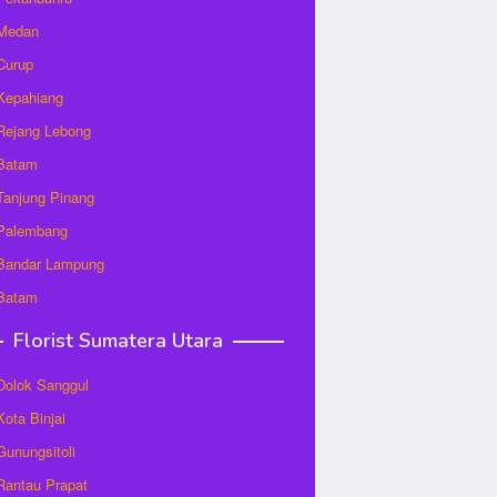
 Medan
 Curup
 Kepahiang
 Rejang Lebong
 Batam
 Tanjung Pinang
 Palembang
 Bandar Lampung
 Batam
Florist Sumatera Utara
 Dolok Sanggul
Kota Binjai
 Gunungsitoli
 Rantau Prapat