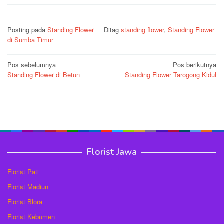
Posting pada
Standing Flower
Ditag
standing flower
,
Standing Flower
di Sumba Timur
Navigasi
Pos sebelumnya
Pos berikutnya
Standing Flower di Betun
Standing Flower Tarogong Kidul
pos
Florist Jawa
Florist Pati
Florist Madiun
Florist Blora
Florist Kebumen