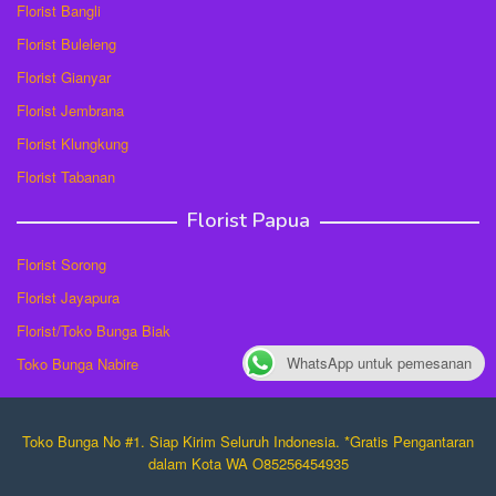
Florist Bangli
Florist Buleleng
Florist Gianyar
Florist Jembrana
Florist Klungkung
Florist Tabanan
Florist Papua
Florist Sorong
Florist Jayapura
Florist/Toko Bunga Biak
WhatsApp untuk pemesanan
Toko Bunga Nabire
Toko Bunga No #1. Siap Kirim Seluruh Indonesia. *Gratis Pengantaran
dalam Kota WA O85256454935