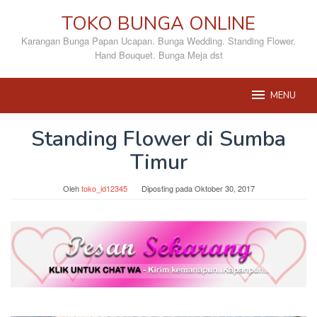
Loncat
TOKO BUNGA ONLINE
ke
konten
Karangan Bunga Papan Ucapan. Bunga Wedding. Standing Flower.
Hand Bouquet. Bunga Meja dst
MENU
Standing Flower di Sumba
Timur
Oleh
toko_id12345
Diposting pada
Oktober 30, 2017