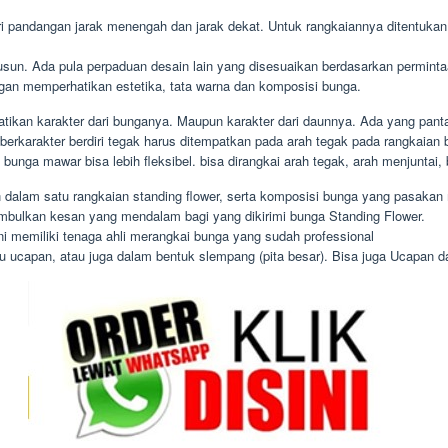
i pandangan jarak menengah dan jarak dekat. Untuk rangkaiannya ditentukan 
usun. Ada pula perpaduan desain lain yang disesuaikan berdasarkan permi
ngan memperhatikan estetika, tata warna dan komposisi bunga.
tikan karakter dari bunganya. Maupun karakter dari daunnya. Ada yang panta
berkarakter berdiri tegak harus ditempatkan pada arah tegak pada rangkaian
 bunga mawar bisa lebih fleksibel. bisa dirangkai arah tegak, arah menjuntai
 dalam satu rangkaian standing flower, serta komposisi bunga yang pasakan 
mbulkan kesan yang mendalam bagi yang dikirimi bunga Standing Flower.
ni memiliki tenaga ahli merangkai bunga yang sudah professional
ucapan, atau juga dalam bentuk slempang (pita besar). Bisa juga Ucapan dari