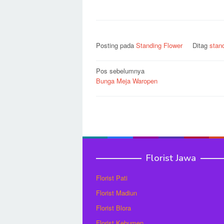
Posting pada
Standing Flower
Ditag
stand
Navigasi
Pos sebelumnya
Bunga Meja Waropen
pos
Florist Jawa
Florist Pati
Florist Madiun
Florist Blora
Florist Kebumen