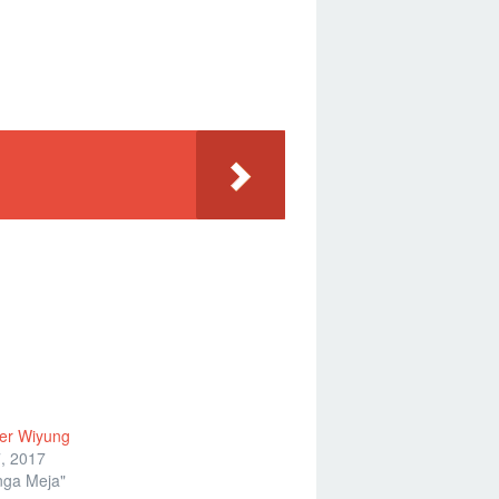
er Wiyung
, 2017
nga Meja"