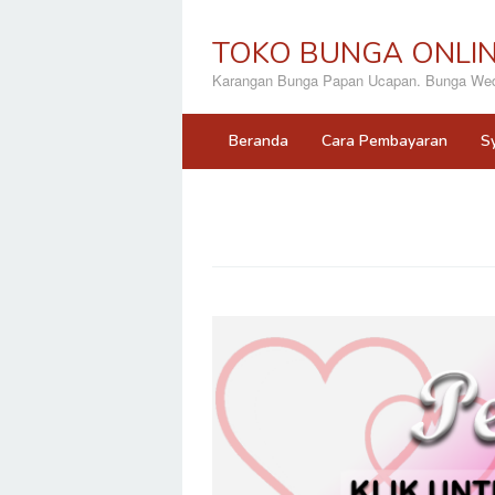
Loncat
ke
TOKO BUNGA ONLI
konten
Karangan Bunga Papan Ucapan. Bunga Wedd
Beranda
Cara Pembayaran
S