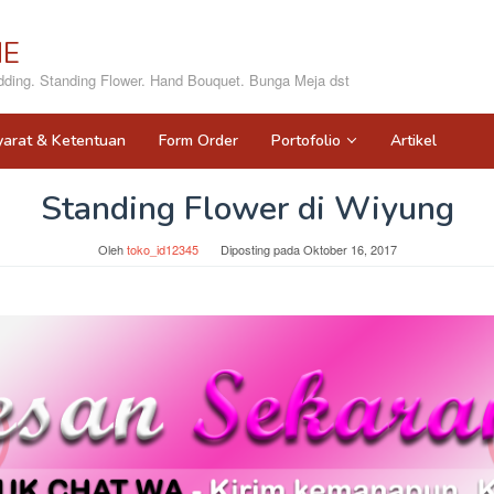
NE
ing. Standing Flower. Hand Bouquet. Bunga Meja dst
yarat & Ketentuan
Form Order
Portofolio
Artikel
Standing Flower di Wiyung
Oleh
toko_id12345
Diposting pada
Oktober 16, 2017