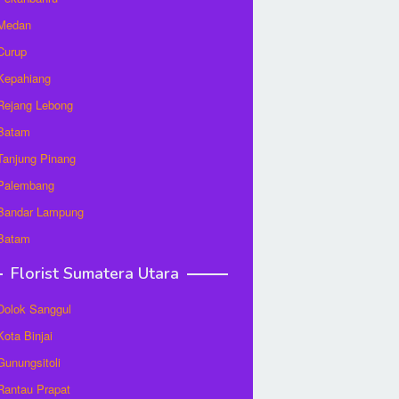
 Medan
 Curup
 Kepahiang
 Rejang Lebong
 Batam
 Tanjung Pinang
 Palembang
 Bandar Lampung
 Batam
Florist Sumatera Utara
 Dolok Sanggul
Kota Binjai
 Gunungsitoli
 Rantau Prapat