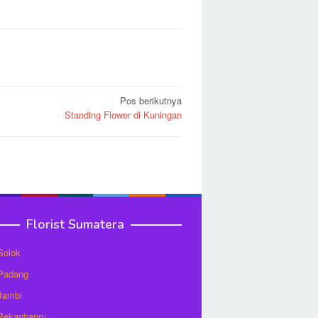
Pos berikutnya
Standing Flower di Kuningan
Florist Sumatera
 Solok
 Padang
 Jambi
 Pekanbanru