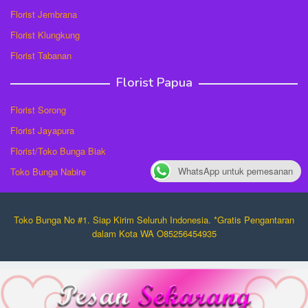
Florist Jembrana
Florist Klungkung
Florist Tabanan
Florist Papua
Florist Sorong
Florist Jayapura
Florist/Toko Bunga Biak
WhatsApp untuk pemesanan
Toko Bunga Nabire
Toko Bunga No #1. Siap Kirim Seluruh Indonesia. *Gratis Pengantaran
dalam Kota WA O85256454935