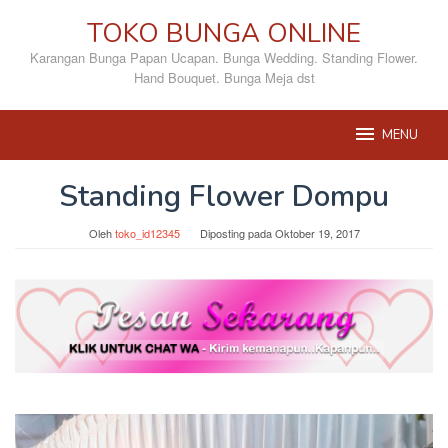
Loncat
TOKO BUNGA ONLINE
ke
konten
Karangan Bunga Papan Ucapan. Bunga Wedding. Standing Flower.
Hand Bouquet. Bunga Meja dst
MENU
Standing Flower Dompu
Oleh
toko_id12345
Diposting pada
Oktober 19, 2017