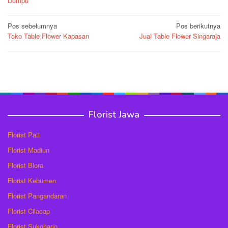
Dompu
Navigasi
Pos sebelumnya
Pos berikutnya
Toko Table Flower Kapasan
Jual Table Flower Singaraja
pos
Florist Jawa
Florist Pati
Florist Madiun
Florist Blora
Florist Kebumen
Florist Pangandaran
Florist Cilacap
Florist Sukoharjo