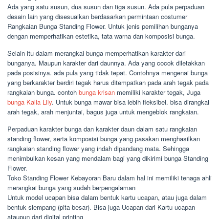
Ada yang satu susun, dua susun dan tiga susun. Ada pula perpaduan
desain lain yang disesuaikan berdasarkan permintaan costumer
Rangkaian Bunga Standing Flower. Untuk jenis pemilihan bunganya
dengan memperhatikan estetika, tata warna dan komposisi bunga.
Selain itu dalam merangkai bunga memperhatikan karakter dari
bunganya. Maupun karakter dari daunnya. Ada yang cocok diletakkan
pada posisinya. ada pula yang tidak tepat. Contohnya mengenai bunga
yang berkarakter berdiri tegak harus ditempatkan pada arah tegak pada
rangkaian bunga. contoh
bunga krisan
memiliki karakter tegak, Juga
bunga Kalla Lily
. Untuk bunga mawar bisa lebih fleksibel. bisa dirangkai
arah tegak, arah menjuntai, bagus juga untuk mengeblok rangkaian.
Perpaduan karakter bunga dan karakter daun dalam satu rangkaian
standing flower, serta komposisi bunga yang pasakan menghasilkan
rangkaian standing flower yang indah dipandang mata. Sehingga
menimbulkan kesan yang mendalam bagi yang dikirimi bunga Standing
Flower.
Toko Standing Flower Kebayoran Baru dalam hal ini memiliki tenaga ahli
merangkai bunga yang sudah berpengalaman
Untuk model ucapan bisa dalam bentuk kartu ucapan, atau juga dalam
bentuk slempang (pita besar). Bisa juga Ucapan dari Kartu ucapan
ataupun dari digital printing