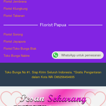
Florist Jembrana
Florist Klungkung
Florist Tabanan
Florist Papua
Florist Sorong
Florist Jayapura
Florist/Toko Bunga Biak
WhatsApp untuk pemesanan
Toko Bunga Nabire
Toko Bunga No #1. Siap Kirim Seluruh Indonesia. *Gratis Pengantaran
dalam Kota WA O85256454935