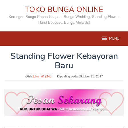
Loncat
TOKO BUNGA ONLINE
ke
konten
Karangan Bunga Papan Ucapan. Bunga Wedding. Standing Flower.
Hand Bouquet. Bunga Meja dst
MENU
Standing Flower Kebayoran
Baru
Oleh
toko_id12345
Diposting pada
Oktober 23, 2017