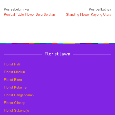
Navigasi
Pos sebelumnya
Pos berikutnya
Penjual Table Flower Buru Selatan
Standing Flower Kayong Utara
pos
Florist Jawa
Florist Pati
Florist Madiun
Florist Blora
Florist Kebumen
Florist Pangandaran
Florist Cilacap
Florist Sukoharjo