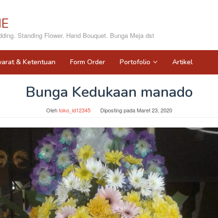
NE
ing. Standing Flower. Hand Bouquet. Bunga Meja dst
yarat & Ketentuan
Form Order
Portofolio
Artikel
Bunga Kedukaan manado
Oleh
toko_id12345
Diposting pada
Maret 23, 2020