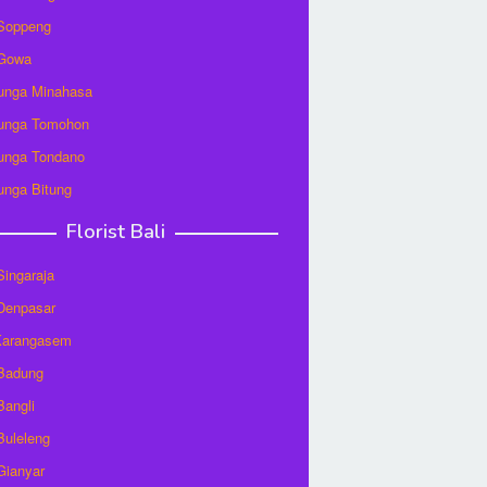
 Soppeng
 Gowa
unga Minahasa
unga Tomohon
unga Tondano
unga Bitung
Florist Bali
 Singaraja
 Denpasar
 Karangasem
 Badung
Bangli
 Buleleng
 Gianyar