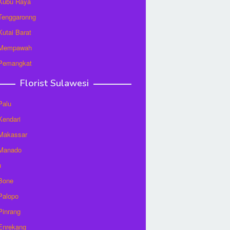
 Kubu Raya
 Tenggaronng
 Kutai Barat
t Mempawah
 Pemangkat
Florist Sulawesi
Palu
 Kendari
 Makassar
 Manado
u
 Bone
 Palopo
 Pinrang
 Enrekang