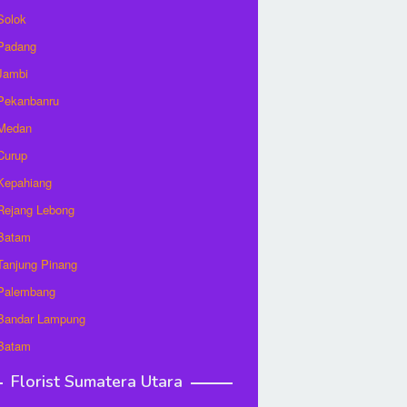
 Solok
 Padang
 Jambi
 Pekanbanru
 Medan
 Curup
 Kepahiang
 Rejang Lebong
 Batam
 Tanjung Pinang
 Palembang
 Bandar Lampung
 Batam
Florist Sumatera Utara