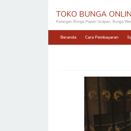
Loncat
ke
TOKO BUNGA ONLI
konten
Karangan Bunga Papan Ucapan. Bunga Wedd
Beranda
Cara Pembayaran
S