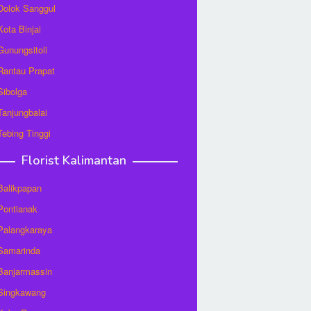
 Dolok Sanggul
Kota Binjai
 Gunungsitoli
 Rantau Prapat
 Sibolga
 Tanjungbalai
 Tebing Tinggi
Florist Kalimantan
 Balikpapan
 Pontianak
 Palangkaraya
 Samarinda
 Banjarmassin
 Singkawang