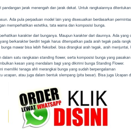
i pandangan jarak menengah dan jarak dekat. Untuk rangkaiannya ditentukan 
susun. Ada pula perpaduan model lain yang disesuaikan berdasarkan permin
ngan memperhatikan estetika, tata warna dan komposisi bunga.
rhatikan karakter dari bunganya. Maupun karakter dari daunnya. Ada yang c
yang berkarakter berdiri tegak harus ditempatkan pada arah tegak pada rang
 bunga mawar bisa lebih fleksibel. bisa dirangkai arah tegak, arah menjuntai
 dalam satu rangkaian standing flower, serta komposisi bunga yang pasakan
mbulkan kesan yang mendalam bagi yang dikirimi bunga Standing Flower.
ini memiliki tenaga ahli merangkai bunga yang sudah berpengalaman
 ucapan, atau juga dalam bentuk slempang (pita besar). Bisa juga Ucapan dari