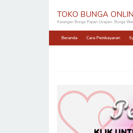
Loncat
ke
TOKO BUNGA ONLI
konten
Karangan Bunga Papan Ucapan. Bunga Wedd
Beranda
Cara Pembayaran
S