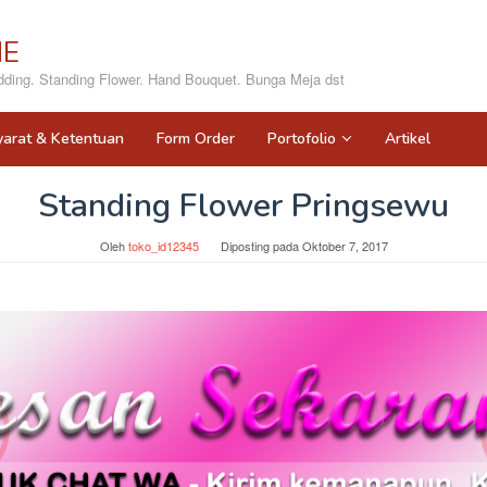
NE
ing. Standing Flower. Hand Bouquet. Bunga Meja dst
yarat & Ketentuan
Form Order
Portofolio
Artikel
Standing Flower Pringsewu
Oleh
toko_id12345
Diposting pada
Oktober 7, 2017