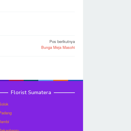
Pos berikutnya
Bunga Meja Masohi
Florist Sumatera
 Solok
 Padang
 Jambi
 Pekanbanru