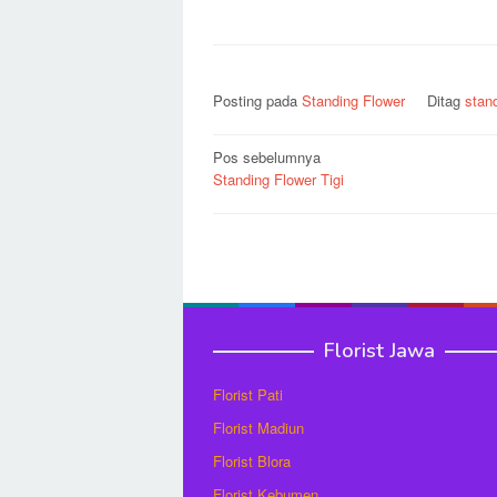
Posting pada
Standing Flower
Ditag
stand
Navigasi
Pos sebelumnya
Standing Flower Tigi
pos
Florist Jawa
Florist Pati
Florist Madiun
Florist Blora
Florist Kebumen