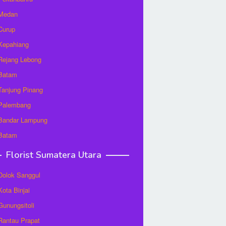
 Medan
 Curup
 Kepahiang
 Rejang Lebong
 Batam
 Tanjung Pinang
 Palembang
 Bandar Lampung
 Batam
Florist Sumatera Utara
 Dolok Sanggul
Kota Binjai
 Gunungsitoli
 Rantau Prapat