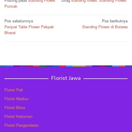
Posting pada
Standing Flower
Ditag
standing flower
,
Standing Flower
Puncak
Navigasi
Pos sebelumnya
Pos berikutnya
Penjual Table Flower Pakpak
Standing Flower di Botawa
pos
Bharat
Florist Jawa
Florist Pati
Florist Madiun
Florist Blora
Florist Kebumen
Florist Pangandaran