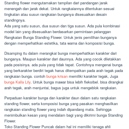
Standing flower mengutamakan tampilan dari pandangan jarak
menengah dan jarak dekat. Untuk rangkaiannya ditentukan sesuai
tingkatan atau susun rangkaian bunganya disesuaikan desain
standingnya.
Ada yang satu susun, dua susun dan tiga susun. Ada pula kombinasi
model lain yang disesuaikan berdasarkan permintaan pelanggan
Rangkaian Bunga Standing Flower. Untuk jenis pemilihan bunganya
dengan memperhatikan estetika, tata warna dan komposisi bunga.
Disamping itu dalam merangkai bunga memperhatikan karakter dari
bunganya. Maupun karakter dari daunnya. Ada yang cocok diletakkan
pada posisinya. ada pula yang tidak tepat. Contohnya mengenai bunga
yang berkarakter berdiri tegak harus ditempatkan pada arah tegak pada
rangkaian bunga. contoh
bunga krisan
memiliki karakter tegak, Juga
bunga Kalla Lily
. Untuk bunga mawar bisa lebih fleksibel. bisa dirangkai
arah tegak, arah menjuntai, bagus juga untuk mengeblok rangkaian.
Perpaduan karakter bunga dan karakter daun dalam satu rangkaian
standing flower, serta komposisi bunga yang pasakan menghasilkan
rangkaian standing flower yang indah dipandang mata. Sehingga
menimbulkan kesan yang mendalam bagi yang dikirimi bunga Standing
Flower.
Toko Standing Flower Puncak dalam hal ini memiliki tenaga ahli