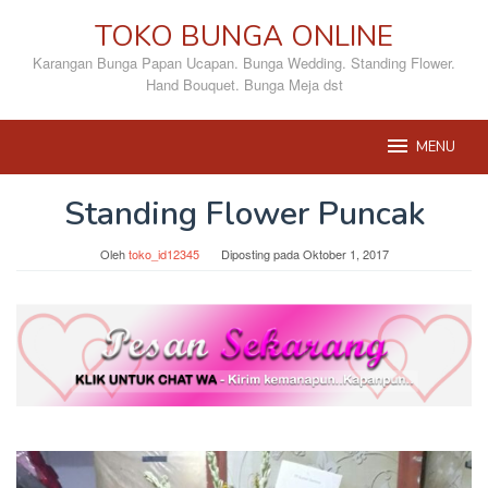
Loncat
TOKO BUNGA ONLINE
ke
konten
Karangan Bunga Papan Ucapan. Bunga Wedding. Standing Flower.
Hand Bouquet. Bunga Meja dst
MENU
Standing Flower Puncak
Oleh
toko_id12345
Diposting pada
Oktober 1, 2017