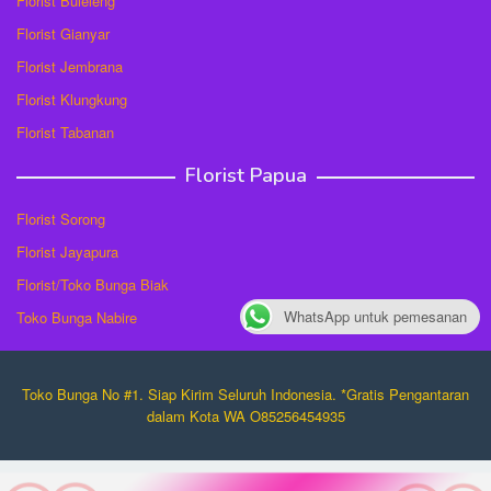
Florist Buleleng
Florist Gianyar
Florist Jembrana
Florist Klungkung
Florist Tabanan
Florist Papua
Florist Sorong
Florist Jayapura
Florist/Toko Bunga Biak
WhatsApp untuk pemesanan
Toko Bunga Nabire
Toko Bunga No #1. Siap Kirim Seluruh Indonesia. *Gratis Pengantaran
dalam Kota WA O85256454935