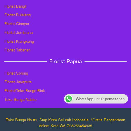
Florist Bangli
Florist Buleleng
Florist Gianyar
Florist Jembrana
Florist Klungkung
Florist Tabanan
Florist Papua
Florist Sorong
Florist Jayapura
Florist/Toko Bunga Biak
WhatsApp untuk pemesanan
Toko Bunga Nabire
Toko Bunga No #1. Siap Kirim Seluruh Indonesia. *Gratis Pengantaran
dalam Kota WA O85256454935