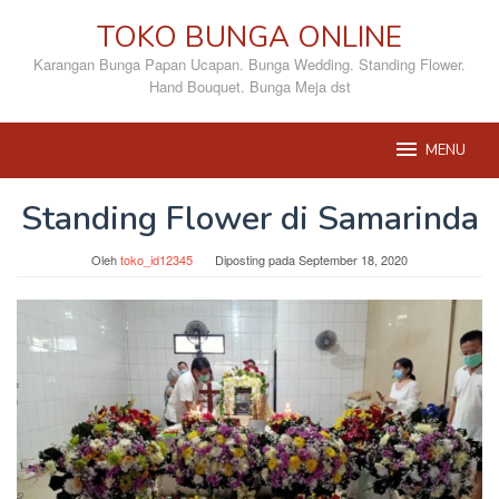
Loncat
TOKO BUNGA ONLINE
ke
konten
Karangan Bunga Papan Ucapan. Bunga Wedding. Standing Flower.
Hand Bouquet. Bunga Meja dst
MENU
Standing Flower di Samarinda
Oleh
toko_id12345
Diposting pada
September 18, 2020