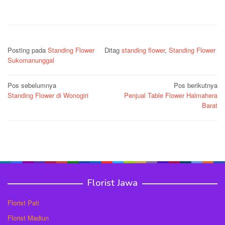
Posting pada
Standing Flower
Ditag
standing flower
,
Standing Flower
Sukomanunggal
Navigasi
Pos sebelumnya
Pos berikutnya
Standing Flower di Wonogiri
Penjual Table Flower Halmahera
pos
Barat
Florist Jawa
Florist Pati
Florist Madiun