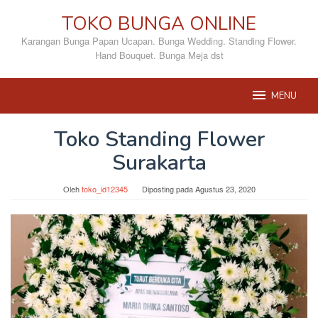
Loncat
TOKO BUNGA ONLINE
ke
konten
Karangan Bunga Papan Ucapan. Bunga Wedding. Standing Flower.
Hand Bouquet. Bunga Meja dst
MENU
Toko Standing Flower
Surakarta
Oleh
toko_id12345
Diposting pada
Agustus 23, 2020