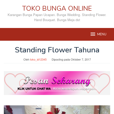
Loncat
TOKO BUNGA ONLINE
ke
konten
Karangan Bunga Papan Ucapan. Bunga Wedding. Standing Flower.
Hand Bouquet. Bunga Meja dst
MENU
Standing Flower Tahuna
Oleh
toko_id12345
Diposting pada
Oktober 7, 2017