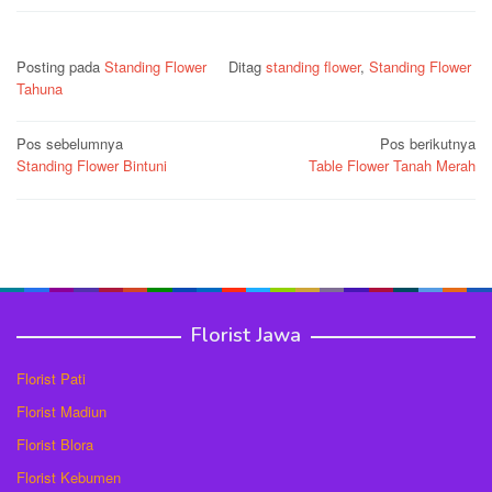
Posting pada
Standing Flower
Ditag
standing flower
,
Standing Flower
Tahuna
Navigasi
Pos sebelumnya
Pos berikutnya
Standing Flower Bintuni
Table Flower Tanah Merah
pos
Florist Jawa
Florist Pati
Florist Madiun
Florist Blora
Florist Kebumen