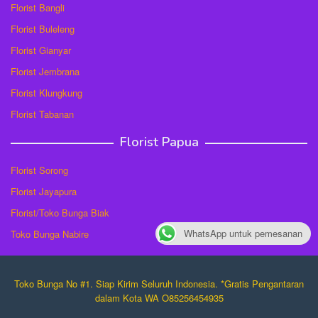
Florist Bangli
Florist Buleleng
Florist Gianyar
Florist Jembrana
Florist Klungkung
Florist Tabanan
Florist Papua
Florist Sorong
Florist Jayapura
Florist/Toko Bunga Biak
WhatsApp untuk pemesanan
Toko Bunga Nabire
Toko Bunga No #1. Siap Kirim Seluruh Indonesia. *Gratis Pengantaran
dalam Kota WA O85256454935