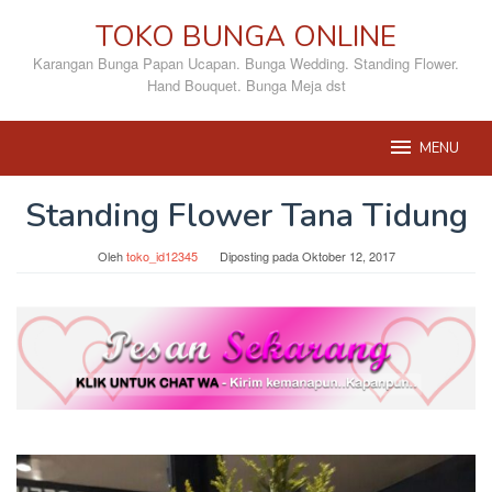
Loncat
TOKO BUNGA ONLINE
ke
konten
Karangan Bunga Papan Ucapan. Bunga Wedding. Standing Flower.
Hand Bouquet. Bunga Meja dst
MENU
Standing Flower Tana Tidung
Oleh
toko_id12345
Diposting pada
Oktober 12, 2017