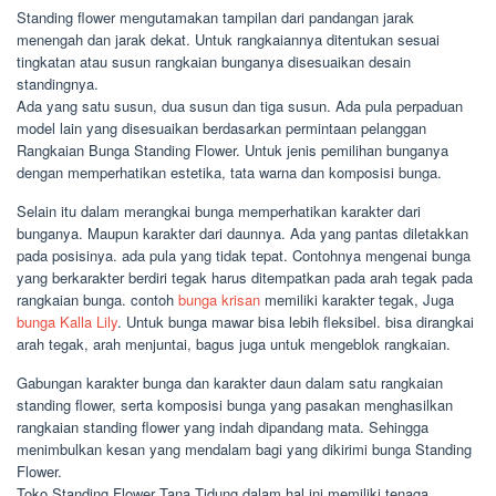
Standing flower mengutamakan tampilan dari pandangan jarak
menengah dan jarak dekat. Untuk rangkaiannya ditentukan sesuai
tingkatan atau susun rangkaian bunganya disesuaikan desain
standingnya.
Ada yang satu susun, dua susun dan tiga susun. Ada pula perpaduan
model lain yang disesuaikan berdasarkan permintaan pelanggan
Rangkaian Bunga Standing Flower. Untuk jenis pemilihan bunganya
dengan memperhatikan estetika, tata warna dan komposisi bunga.
Selain itu dalam merangkai bunga memperhatikan karakter dari
bunganya. Maupun karakter dari daunnya. Ada yang pantas diletakkan
pada posisinya. ada pula yang tidak tepat. Contohnya mengenai bunga
yang berkarakter berdiri tegak harus ditempatkan pada arah tegak pada
rangkaian bunga. contoh
bunga krisan
memiliki karakter tegak, Juga
bunga Kalla Lily
. Untuk bunga mawar bisa lebih fleksibel. bisa dirangkai
arah tegak, arah menjuntai, bagus juga untuk mengeblok rangkaian.
Gabungan karakter bunga dan karakter daun dalam satu rangkaian
standing flower, serta komposisi bunga yang pasakan menghasilkan
rangkaian standing flower yang indah dipandang mata. Sehingga
menimbulkan kesan yang mendalam bagi yang dikirimi bunga Standing
Flower.
Toko Standing Flower Tana Tidung dalam hal ini memiliki tenaga