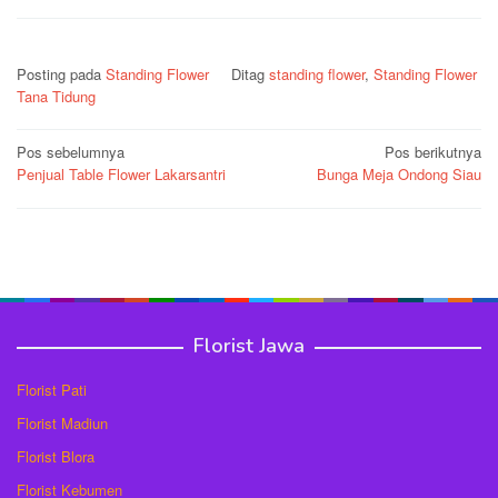
Posting pada
Standing Flower
Ditag
standing flower
,
Standing Flower
Tana Tidung
Navigasi
Pos sebelumnya
Pos berikutnya
Penjual Table Flower Lakarsantri
Bunga Meja Ondong Siau
pos
Florist Jawa
Florist Pati
Florist Madiun
Florist Blora
Florist Kebumen