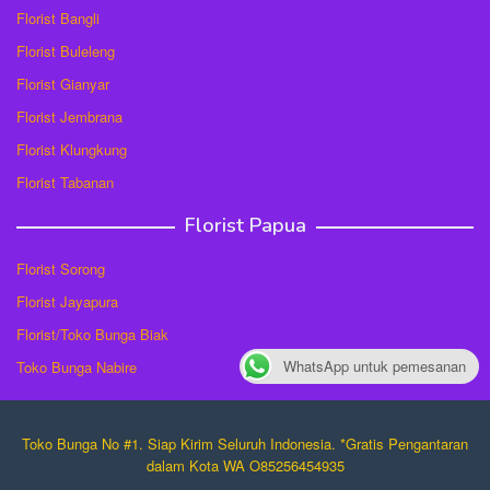
Florist Bangli
Florist Buleleng
Florist Gianyar
Florist Jembrana
Florist Klungkung
Florist Tabanan
Florist Papua
Florist Sorong
Florist Jayapura
Florist/Toko Bunga Biak
WhatsApp untuk pemesanan
Toko Bunga Nabire
Toko Bunga No #1. Siap Kirim Seluruh Indonesia. *Gratis Pengantaran
dalam Kota WA O85256454935