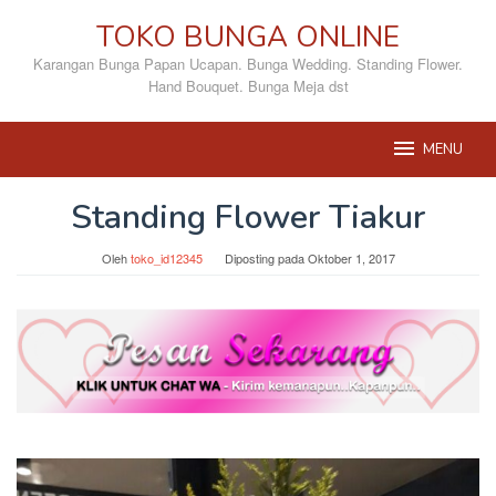
Loncat
TOKO BUNGA ONLINE
ke
konten
Karangan Bunga Papan Ucapan. Bunga Wedding. Standing Flower.
Hand Bouquet. Bunga Meja dst
MENU
Standing Flower Tiakur
Oleh
toko_id12345
Diposting pada
Oktober 1, 2017