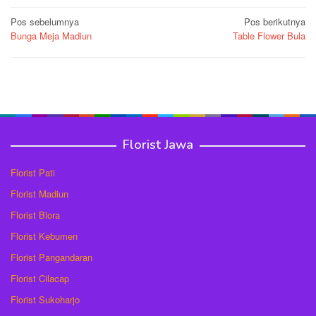
Navigasi
Pos sebelumnya
Pos berikutnya
Bunga Meja Madiun
Table Flower Bula
pos
Florist Jawa
Florist Pati
Florist Madiun
Florist Blora
Florist Kebumen
Florist Pangandaran
Florist Cilacap
Florist Sukoharjo