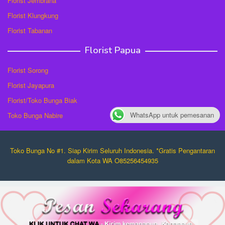
Florist Jembrana
Florist Klungkung
Florist Tabanan
Florist Papua
Florist Sorong
Florist Jayapura
Florist/Toko Bunga Biak
WhatsApp untuk pemesanan
Toko Bunga Nabire
Toko Bunga No #1. Siap Kirim Seluruh Indonesia. *Gratis Pengantaran
dalam Kota WA O85256454935