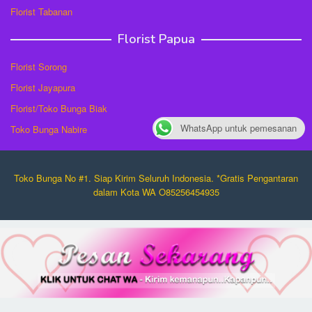
Florist Tabanan
Florist Papua
Florist Sorong
Florist Jayapura
Florist/Toko Bunga Biak
WhatsApp untuk pemesanan
Toko Bunga Nabire
Toko Bunga No #1. Siap Kirim Seluruh Indonesia. *Gratis Pengantaran
dalam Kota WA O85256454935