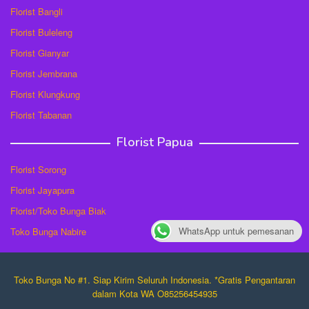
Florist Bangli
Florist Buleleng
Florist Gianyar
Florist Jembrana
Florist Klungkung
Florist Tabanan
Florist Papua
Florist Sorong
Florist Jayapura
Florist/Toko Bunga Biak
WhatsApp untuk pemesanan
Toko Bunga Nabire
Toko Bunga No #1. Siap Kirim Seluruh Indonesia. *Gratis Pengantaran
dalam Kota WA O85256454935