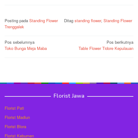
Posting pada
Standing Flower
Ditag
standing flower
,
Standing Flower
Trenggalek
Navigasi
Pos sebelumnya
Pos berikutnya
Toko Bunga Meja Maba
Table Flower Tidore Kepulauan
pos
Florist Jawa
Florist Pati
Florist Madiun
Florist Blora
Florist Kebumen