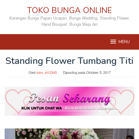
Loncat
TOKO BUNGA ONLINE
ke
konten
Karangan Bunga Papan Ucapan. Bunga Wedding. Standing Flower.
Hand Bouquet. Bunga Meja dst
MENU
Standing Flower Tumbang Titi
Oleh
toko_id12345
Diposting pada
Oktober 5, 2017