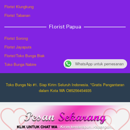
Florist Klungkung
Florist Tabanan
Florist Papua
Florist Sorong
Florist Jayapura
Florist/Toko Bunga Biak
WhatsApp untuk pemesanan
Toko Bunga Nabire
Toko Bunga No #1. Siap Kirim Seluruh Indonesia. *Gratis Pengantaran
dalam Kota WA O85256454935