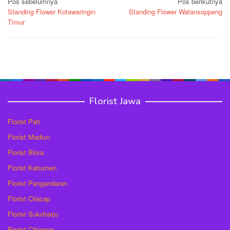
Navigasi
Pos sebelumnya
Pos berikutnya
Standing Flower Kotawaringin
Standing Flower Watansoppeng
pos
Timur
Florist Jawa
Florist Pati
Florist Madiun
Florist Blora
Florist Kebumen
Florist Pangandaran
Florist Cilacap
Florist Sukoharjo
Florist Cibinong