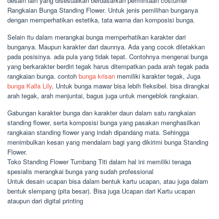
desain lain yang disesuaikan berdasarkan permintaan costumer
Rangkaian Bunga Standing Flower. Untuk jenis pemilihan bunganya
dengan memperhatikan estetika, tata warna dan komposisi bunga.
Selain itu dalam merangkai bunga memperhatikan karakter dari
bunganya. Maupun karakter dari daunnya. Ada yang cocok diletakkan
pada posisinya. ada pula yang tidak tepat. Contohnya mengenai bunga
yang berkarakter berdiri tegak harus ditempatkan pada arah tegak pada
rangkaian bunga. contoh
bunga krisan
memiliki karakter tegak, Juga
bunga Kalla Lily
. Untuk bunga mawar bisa lebih fleksibel. bisa dirangkai
arah tegak, arah menjuntai, bagus juga untuk mengeblok rangkaian.
Gabungan karakter bunga dan karakter daun dalam satu rangkaian
standing flower, serta komposisi bunga yang pasakan menghasilkan
rangkaian standing flower yang indah dipandang mata. Sehingga
menimbulkan kesan yang mendalam bagi yang dikirimi bunga Standing
Flower.
Toko Standing Flower Tumbang Titi dalam hal ini memiliki tenaga
spesialis merangkai bunga yang sudah professional
Untuk desain ucapan bisa dalam bentuk kartu ucapan, atau juga dalam
bentuk slempang (pita besar). Bisa juga Ucapan dari Kartu ucapan
ataupun dari digital printing