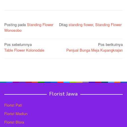
Posting pada
Standing Flower
Ditag
standing flower
,
Standing Flower
Wonosobo
Navigasi
Pos sebelumnya
Pos berikutnya
Table Flower Kolonodale
Penjual Bunga Meja Kupangkrajan
pos
Florist Jawa
Florist Pati
Florist Madiun
Florist Blora