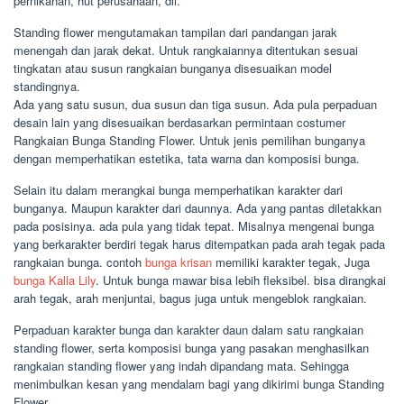
pernikahan, hut perusahaan, dll.
Standing flower mengutamakan tampilan dari pandangan jarak
menengah dan jarak dekat. Untuk rangkaiannya ditentukan sesuai
tingkatan atau susun rangkaian bunganya disesuaikan model
standingnya.
Ada yang satu susun, dua susun dan tiga susun. Ada pula perpaduan
desain lain yang disesuaikan berdasarkan permintaan costumer
Rangkaian Bunga Standing Flower. Untuk jenis pemilihan bunganya
dengan memperhatikan estetika, tata warna dan komposisi bunga.
Selain itu dalam merangkai bunga memperhatikan karakter dari
bunganya. Maupun karakter dari daunnya. Ada yang pantas diletakkan
pada posisinya. ada pula yang tidak tepat. Misalnya mengenai bunga
yang berkarakter berdiri tegak harus ditempatkan pada arah tegak pada
rangkaian bunga. contoh
bunga krisan
memiliki karakter tegak, Juga
bunga Kalla Lily
. Untuk bunga mawar bisa lebih fleksibel. bisa dirangkai
arah tegak, arah menjuntai, bagus juga untuk mengeblok rangkaian.
Perpaduan karakter bunga dan karakter daun dalam satu rangkaian
standing flower, serta komposisi bunga yang pasakan menghasilkan
rangkaian standing flower yang indah dipandang mata. Sehingga
menimbulkan kesan yang mendalam bagi yang dikirimi bunga Standing
Flower.