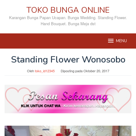
Loncat
TOKO BUNGA ONLINE
ke
konten
Karangan Bunga Papan Ucapan. Bunga Wedding. Standing Flower.
Hand Bouquet. Bunga Meja dst
MENU
Standing Flower Wonosobo
Oleh
toko_id12345
Diposting pada
Oktober 20, 2017