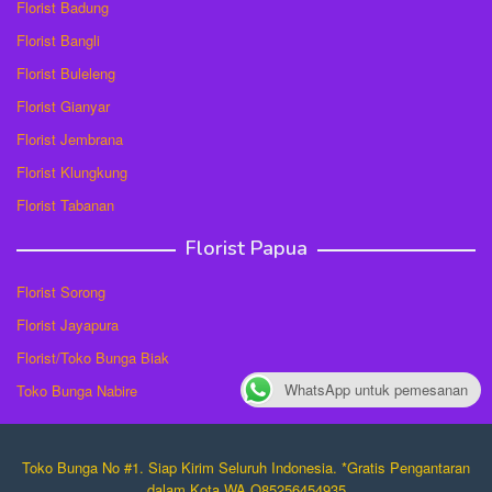
Florist Badung
Florist Bangli
Florist Buleleng
Florist Gianyar
Florist Jembrana
Florist Klungkung
Florist Tabanan
Florist Papua
Florist Sorong
Florist Jayapura
Florist/Toko Bunga Biak
WhatsApp untuk pemesanan
Toko Bunga Nabire
Toko Bunga No #1. Siap Kirim Seluruh Indonesia. *Gratis Pengantaran
dalam Kota WA O85256454935