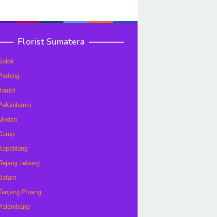
Florist Sumatera
 Solok
 Padang
 Jambi
 Pekanbanru
 Medan
 Curup
 Kepahiang
 Rejang Lebong
 Batam
 Tanjung Pinang
 Palembang