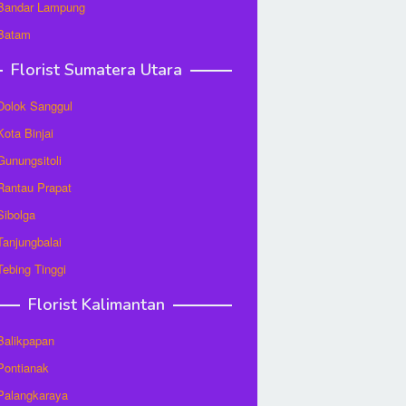
 Bandar Lampung
 Batam
Florist Sumatera Utara
 Dolok Sanggul
Kota Binjai
 Gunungsitoli
 Rantau Prapat
 Sibolga
 Tanjungbalai
 Tebing Tinggi
Florist Kalimantan
 Balikpapan
 Pontianak
 Palangkaraya