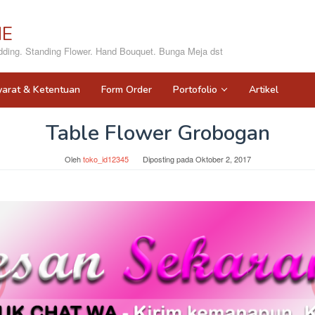
NE
ing. Standing Flower. Hand Bouquet. Bunga Meja dst
yarat & Ketentuan
Form Order
Portofolio
Artikel
Table Flower Grobogan
Oleh
toko_id12345
Diposting pada
Oktober 2, 2017