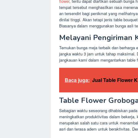
flower
, tentu dapat diartikan sebuah bunga
tempat tersebut menghasilkan rasa menen
an tersendiri bagi penikmat yang melihatn
dinilai tinggi. Akan tetapi jenis table bou
Biasanya dalam menggunakan bunga asli tert
Melayani Pengiriman
Temukan bunga meja terbaik dan berharga 
jangka waktu 3 jam untuk tahap maksimal. 
jangkauan kami dalam mengantarkan table fl
Baca juga:
Jual Table Flower K
Table Flower Grobog
Sebagian waktu seseorang dihabiskan pada m
meningkatkan produktivitas dalam bekerja,
merupakan salah satu cara untuk menambah 
asri dan terasa adem untuk beraktivitas. D