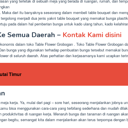
 hiasan yang terletak di sebuah meja yang berada di ruangan, rumah, dan tem
angkan
ya. Maka dari itu banyaknya seseorang dalam membeli table bouquet dan mem
quet tergolong menjadi dua jenis yakni table bouquet yang memakai bunga plas
uju pada dalam hal pemberian bunga untuk kado ulang tahun, kado kelahiran
 Ke Semua Daerah –
Kontak Kami disini
ekonomis dalam toko Table Flower Grobogan . Toko Table Flower Grobogan 
Dan bunga yang digunakan terhadap pembuatan bunga tersebut memakai bunga
ower di seluruh daerah. Atas perhatian dan kerjasamanya kami ucapkan teri
utai Timur
an
eja kerja. Ya, mulai dari pagi – sore hari, seseorang menjalankan jobnya unt
 kamu bisa menggunakan cara-cara yang terbilang sederhana dan mudah dila
produktivitas di ruangan kerja. Menaruh bunga dan tanaman di ruangan aka
engan begitu, semangat kita dalam menjalankan akan terus terpompa dengan b