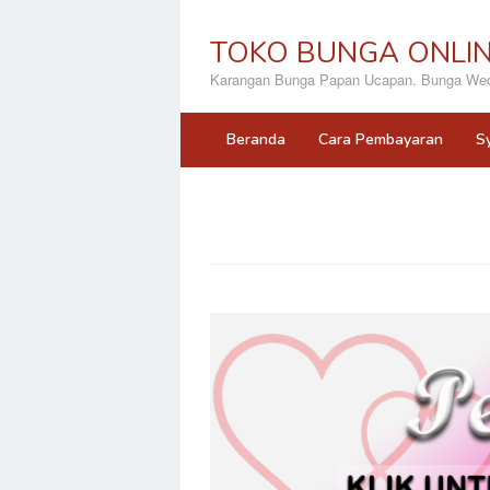
Loncat
ke
TOKO BUNGA ONLI
konten
Karangan Bunga Papan Ucapan. Bunga Wedd
Beranda
Cara Pembayaran
S