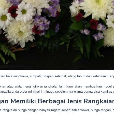
n bela sungkawa, simpati, ucapan selamat, ulang tahun dan kelahiran. Tanp
kenan atau anda menginginkan rangkaian lain, kami akan membuatkan model s
 apabila anda order minimal 1 minggu sebelumnya warna bunga bisa kami us
an Memiliki Berbagai Jenis Rangkai
is rangkaian bunga dengan banyak ragam seperti table flower, bunga tangan, 