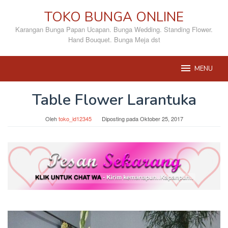
Loncat
TOKO BUNGA ONLINE
ke
konten
Karangan Bunga Papan Ucapan. Bunga Wedding. Standing Flower.
Hand Bouquet. Bunga Meja dst
MENU
Table Flower Larantuka
Oleh
toko_id12345
Diposting pada
Oktober 25, 2017