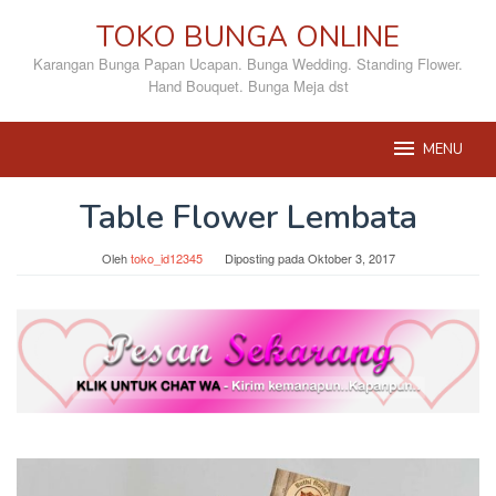
Loncat
TOKO BUNGA ONLINE
ke
konten
Karangan Bunga Papan Ucapan. Bunga Wedding. Standing Flower.
Hand Bouquet. Bunga Meja dst
MENU
Table Flower Lembata
Oleh
toko_id12345
Diposting pada
Oktober 3, 2017