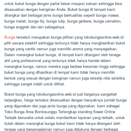
untuk buket bunga dengan partai besar maupun satuan sehingga bisa
disesuaikan dengan keinginan Anda. Buket bunga di tempat kami
dirangkai dari berbagai jenis bunga berkualitas seperti bunga mawar,
bunga melati, bunga lily, bunga tulip, bunga gerbera, bunga carnation,
bunga anggrek dan lain sebagainya.
Bunga
tersebut merupakan bunga pilihan yang tokobungaonline.web.id
pilih secara selektif sehingga tentunya tidak hanya menghasilkan buket
bunga yang cantik namun juga memiliki aroma yang menyegarkan.
Dalam merangkai buket bunga, di tempat kami ditangani oleh tenaga
ahli yang professional yang tentunya tidak hanya handal dalam
merangkai bunga, namun mereka juga berjiwa kesenian tinggi sehingga
buket bunga yang dihasilkan di tempat kami tidak hanya memiliki
bentuk yang sesuai dengan keinginan namun juga terselip nilai estetika
sehingga sangat indah untuk dilihat.
Buket bunga yang tokobungaonline.web.id jual harganya sangatlah
terjangkau, harga tersebut disesuaikan dengan banyaknya jumlah bunga
yang digunakan dan juga jenis bunga yang digunakan. kami sebagai
Toko Bunga Area Bontosunggu Terlengkap standing flower Online
Terbaik berusaha untuk selalu memberikan layanan yang terbaik, untuk
itulah dalam merangkai bunga buket kami tidak hanya ditangani oleh
tenaga yang berpengalaman namun juga didukung dengan berbagai