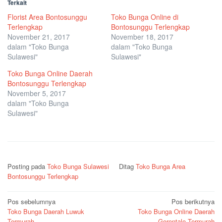
Terkait
Florist Area Bontosunggu
Toko Bunga Online di
Terlengkap
Bontosunggu Terlengkap
November 21, 2017
November 18, 2017
dalam "Toko Bunga
dalam "Toko Bunga
Sulawesi"
Sulawesi"
Toko Bunga Online Daerah
Bontosunggu Terlengkap
November 5, 2017
dalam "Toko Bunga
Sulawesi"
Posting pada
Toko Bunga Sulawesi
Ditag
Toko Bunga Area
Bontosunggu Terlengkap
Navigasi
Pos sebelumnya
Pos berikutnya
Toko Bunga Daerah Luwuk
Toko Bunga Online Daerah
pos
Termurah
Gorontalo Termurah