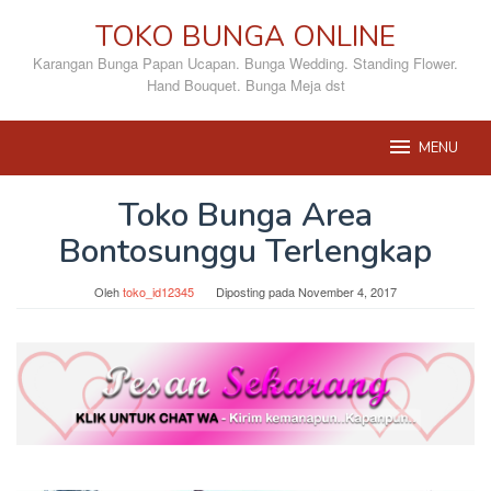
Loncat
TOKO BUNGA ONLINE
ke
konten
Karangan Bunga Papan Ucapan. Bunga Wedding. Standing Flower.
Hand Bouquet. Bunga Meja dst
MENU
Toko Bunga Area
Bontosunggu Terlengkap
Oleh
toko_id12345
Diposting pada
November 4, 2017