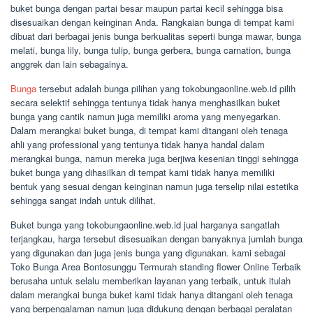
buket bunga dengan partai besar maupun partai kecil sehingga bisa
disesuaikan dengan keinginan Anda. Rangkaian bunga di tempat kami
dibuat dari berbagai jenis bunga berkualitas seperti bunga mawar, bunga
melati, bunga lily, bunga tulip, bunga gerbera, bunga carnation, bunga
anggrek dan lain sebagainya.
Bunga
tersebut adalah bunga pilihan yang tokobungaonline.web.id pilih
secara selektif sehingga tentunya tidak hanya menghasilkan buket
bunga yang cantik namun juga memiliki aroma yang menyegarkan.
Dalam merangkai buket bunga, di tempat kami ditangani oleh tenaga
ahli yang professional yang tentunya tidak hanya handal dalam
merangkai bunga, namun mereka juga berjiwa kesenian tinggi sehingga
buket bunga yang dihasilkan di tempat kami tidak hanya memiliki
bentuk yang sesuai dengan keinginan namun juga terselip nilai estetika
sehingga sangat indah untuk dilihat.
Buket bunga yang tokobungaonline.web.id jual harganya sangatlah
terjangkau, harga tersebut disesuaikan dengan banyaknya jumlah bunga
yang digunakan dan juga jenis bunga yang digunakan. kami sebagai
Toko Bunga Area Bontosunggu Termurah standing flower Online Terbaik
berusaha untuk selalu memberikan layanan yang terbaik, untuk itulah
dalam merangkai bunga buket kami tidak hanya ditangani oleh tenaga
yang berpengalaman namun juga didukung dengan berbagai peralatan