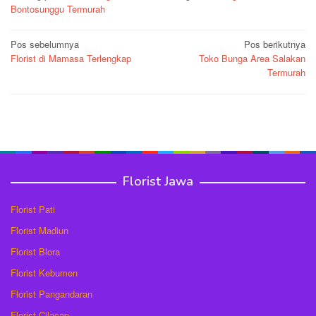
Bontosunggu Termurah
Navigasi
Pos sebelumnya
Pos berikutnya
Florist di Mamasa Terlengkap
Toko Bunga Area Salakan
pos
Termurah
Florist Jawa
Florist Pati
Florist Madiun
Florist Blora
Florist Kebumen
Florist Pangandaran
Florist Cilacap