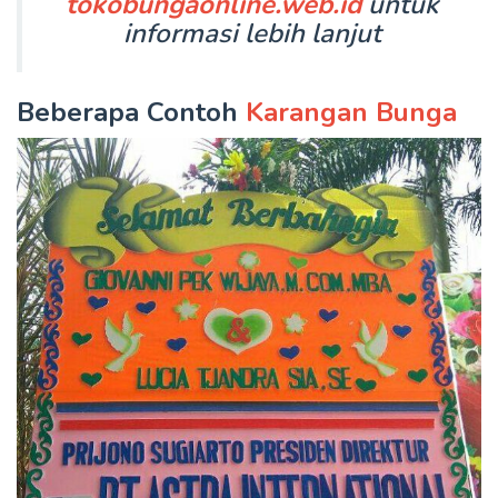
tokobungaonline.web.id
untuk
informasi lebih lanjut
Beberapa Contoh
Karangan Bunga