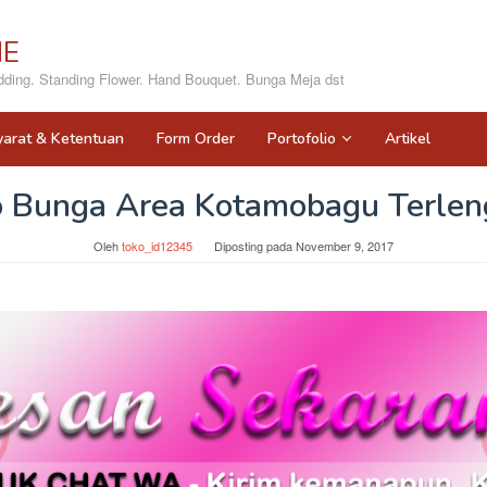
NE
ing. Standing Flower. Hand Bouquet. Bunga Meja dst
yarat & Ketentuan
Form Order
Portofolio
Artikel
o Bunga Area Kotamobagu Terlen
Oleh
toko_id12345
Diposting pada
November 9, 2017