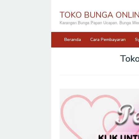
Loncat
ke
TOKO BUNGA ONLI
konten
Karangan Bunga Papan Ucapan. Bunga Wedd
Beranda
Cara Pembayaran
S
Tok