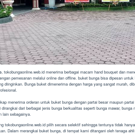
p
, tokobungaonline.web.id menerima berbagai macam hand bouquet dan mener
gan pemesanan melalui online dan offline. buket bunga bisa dipesan untuk k
ng diinginkan. Bunga buket dimenerima dengan harga yang sangat murah, dibu
ofesional.
p menerima orderan untuk buket bunga dengan partai besar maupun partai 
irangkai dari berbagai jenis bunga berkualitas seperti bunga mawar, bunga me
n lain sebagainya.
g tokobungaonline.web.id pilih secara selektif sehingga tentunya tidak han
. Dalam merangkai buket bunga, di tempat kami ditangani oleh tenaga ahli 