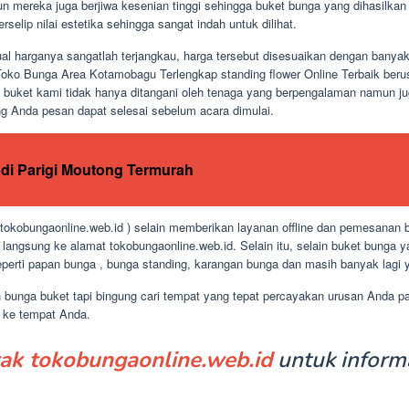
 mereka juga berjiwa kesenian tinggi sehingga buket bunga yang dihasilkan 
elip nilai estetika sehingga sangat indah untuk dilihat.
ual harganya sangatlah terjangkau, harga tersebut disesuaikan dengan bany
Toko Bunga Area Kotamobagu Terlengkap standing flower Online Terbaik ber
a buket kami tidak hanya ditangani oleh tenaga yang berpengalaman namun j
g Anda pesan dapat selesai sebelum acara dimulai.
di Parigi Moutong Termurah
okobungaonline.web.id ) selain memberikan layanan offline dan pemesanan b
angsung ke alamat tokobungaonline.web.id. Selain itu, selain buket bunga
perti papan bunga , bunga standing, karangan bunga dan masih banyak lagi y
n bunga buket tapi bingung cari tempat yang tepat percayakan urusan Anda 
n ke tempat Anda.
ak tokobungaonline.web.id
untuk informa