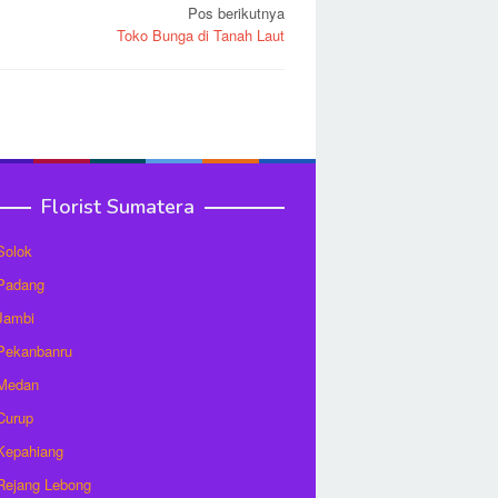
Pos berikutnya
Toko Bunga di Tanah Laut
Florist Sumatera
 Solok
 Padang
 Jambi
 Pekanbanru
 Medan
 Curup
 Kepahiang
 Rejang Lebong