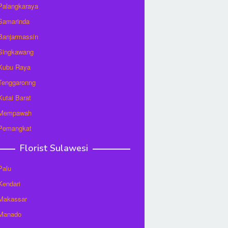
 Palangkaraya
 Samarinda
 Banjarmassin
 Singkawang
 Kubu Raya
 Tenggaronng
 Kutai Barat
t Mempawah
 Pemangkat
Florist Sulawesi
Palu
 Kendari
 Makassar
 Manado