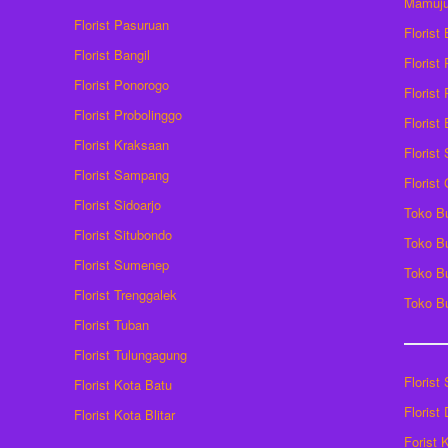
Mamuj
Florist Pasuruan
Florist
Florist Bangil
Florist
Florist Ponorogo
Florist
Florist Probolinggo
Florist
Florist Kraksaan
Florist
Florist Sampang
Florist
Florist Sidoarjo
Toko B
Florist Situbondo
Toko B
Florist Sumenep
Toko B
Florist Trenggalek
Toko B
Florist Tuban
Florist Tulungagung
Florist
Florist Kota Batu
Florist
Florist Kota Blitar
Forist