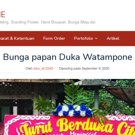
NE
ing. Standing Flower. Hand Bouquet. Bunga Meja dst
yarat & Ketentuan
Form Order
Portofolio
Artikel
Bunga papan Duka Watampone
Oleh
toko_id12345
Diposting pada
September 9, 2020