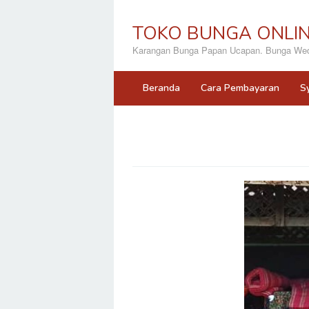
Loncat
ke
TOKO BUNGA ONLI
konten
Karangan Bunga Papan Ucapan. Bunga Wedd
Beranda
Cara Pembayaran
S