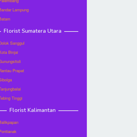
 Palembang
 Bandar Lampung
 Batam
Florist Sumatera Utara
 Dolok Sanggul
Kota Binjai
 Gunungsitoli
 Rantau Prapat
 Sibolga
 Tanjungbalai
 Tebing Tinggi
Florist Kalimantan
 Balikpapan
 Pontianak