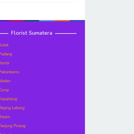
Florist Sumatera
 Solok
 Padang
 Jambi
 Pekanbanru
 Medan
 Curup
 Kepahiang
 Rejang Lebong
 Batam
 Tanjung Pinang