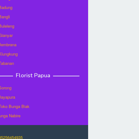
 Badung
Bangli
 Buleleng
 Gianyar
 Jembrana
 Klungkung
 Tabanan
Florist Papua
 Sorong
 Jayapura
/Toko Bunga Biak
unga Nabire
O85256454935