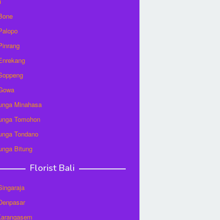
u
 Bone
 Palopo
 Pinrang
 Enrekang
 Soppeng
 Gowa
unga Minahasa
unga Tomohon
unga Tondano
unga Bitung
Florist Bali
 Singaraja
 Denpasar
 Karangasem