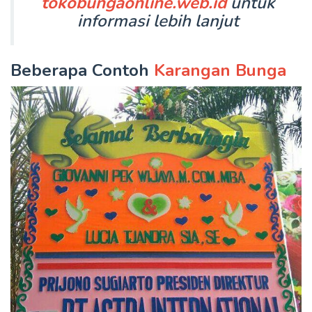
tokobungaonline.web.id
untuk
informasi lebih lanjut
Beberapa Contoh
Karangan Bunga