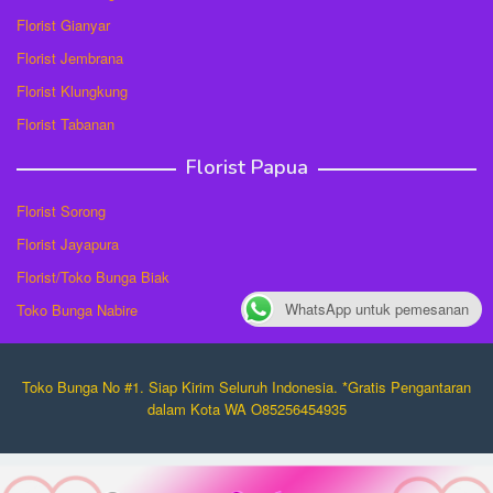
Florist Gianyar
Florist Jembrana
Florist Klungkung
Florist Tabanan
Florist Papua
Florist Sorong
Florist Jayapura
Florist/Toko Bunga Biak
WhatsApp untuk pemesanan
Toko Bunga Nabire
Toko Bunga No #1. Siap Kirim Seluruh Indonesia. *Gratis Pengantaran
dalam Kota WA O85256454935