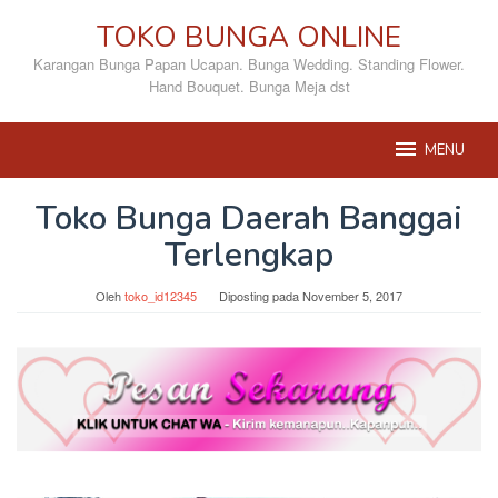
Loncat
TOKO BUNGA ONLINE
ke
konten
Karangan Bunga Papan Ucapan. Bunga Wedding. Standing Flower.
Hand Bouquet. Bunga Meja dst
MENU
Toko Bunga Daerah Banggai
Terlengkap
Oleh
toko_id12345
Diposting pada
November 5, 2017