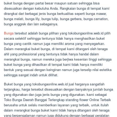
buket bunga dengan partai besar maupun satuan sehingga bisa
disesuaikan dengan kebutuha Anda. Rangkaian bunga di tempat kami
dirangkai dari berbagai jenis bunga berkualitas seperti bunga mawar,
bunga melati, bunga lily, bunga tulip, bunga gerbera, bunga carnation,
bunga anggrek dan lain sebagainya.
Bunga
tersebut adalah bunga pilihan yang tokobungaonline.web.id pilih
secara selektif sehingga tentunya tidak hanya menghasilkan buket
bunga yang cantik namun juga memiliki aroma yang menyegarkan.
Dalam merangkai buket bunga, di tempat kami ditangani oleh tenaga
ahli yang professional yang tentunya tidak hanya handal dalam
merangkai bunga, namun mereka juga berjiwa kesenian tinggi sehingga
buket bunga yang dihasilkan di tempat kami tidak hanya memiliki
bentuk yang sesuai dengan keinginan namun juga terselip nilai estetika
sehingga sangat indah untuk dilihat.
Buket bunga yang tokobungaonline.web.id jual harganya sangatlah
terjangkau, harga tersebut disesuaikan dengan banyaknya jumlah bunga
yang digunakan dan juga jenis bunga yang digunakan. kami sebagai
Toko Bunga Daerah Banggai Terlengkap standing flower Online Terbaik
berusaha untuk selalu memberikan layanan yang terbaik, untuk itulah
dalam merangkai bunga buket kami tidak hanya ditangani oleh tenaga
yang berpengalaman namun juga didukung dengan berbagai peralatan