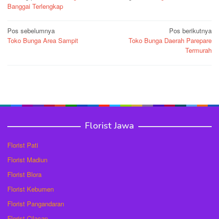
Banggai Terlengkap
Navigasi
Pos sebelumnya
Pos berikutnya
Toko Bunga Area Sampit
Toko Bunga Daerah Parepare
pos
Termurah
Florist Jawa
Florist Pati
Florist Madiun
Florist Blora
Florist Kebumen
Florist Pangandaran
Florist Cilacap