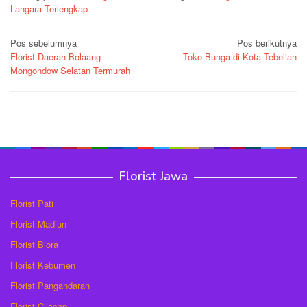
Langara Terlengkap
Navigasi
Pos sebelumnya
Pos berikutnya
Florist Daerah Bolaang
Toko Bunga di Kota Tebelian
pos
Mongondow Selatan Termurah
Florist Jawa
Florist Pati
Florist Madiun
Florist Blora
Florist Kebumen
Florist Pangandaran
Florist Cilacap