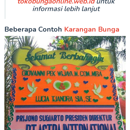
tokobungaonline.web.id
untuk
informasi lebih lanjut
Beberapa Contoh
Karangan Bunga