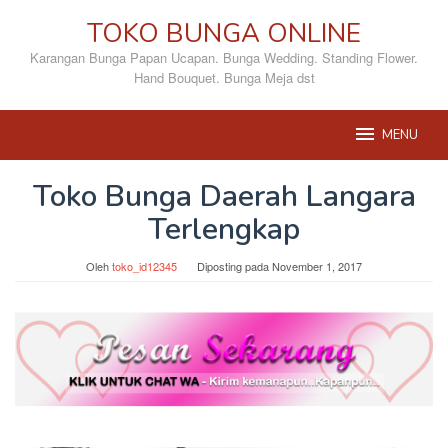
Loncat
TOKO BUNGA ONLINE
ke
konten
Karangan Bunga Papan Ucapan. Bunga Wedding. Standing Flower.
Hand Bouquet. Bunga Meja dst
MENU
Toko Bunga Daerah Langara
Terlengkap
Oleh
toko_id12345
Diposting pada
November 1, 2017