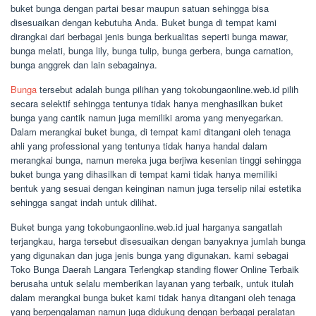
buket bunga dengan partai besar maupun satuan sehingga bisa
disesuaikan dengan kebutuha Anda. Buket bunga di tempat kami
dirangkai dari berbagai jenis bunga berkualitas seperti bunga mawar,
bunga melati, bunga lily, bunga tulip, bunga gerbera, bunga carnation,
bunga anggrek dan lain sebagainya.
Bunga
tersebut adalah bunga pilihan yang tokobungaonline.web.id pilih
secara selektif sehingga tentunya tidak hanya menghasilkan buket
bunga yang cantik namun juga memiliki aroma yang menyegarkan.
Dalam merangkai buket bunga, di tempat kami ditangani oleh tenaga
ahli yang professional yang tentunya tidak hanya handal dalam
merangkai bunga, namun mereka juga berjiwa kesenian tinggi sehingga
buket bunga yang dihasilkan di tempat kami tidak hanya memiliki
bentuk yang sesuai dengan keinginan namun juga terselip nilai estetika
sehingga sangat indah untuk dilihat.
Buket bunga yang tokobungaonline.web.id jual harganya sangatlah
terjangkau, harga tersebut disesuaikan dengan banyaknya jumlah bunga
yang digunakan dan juga jenis bunga yang digunakan. kami sebagai
Toko Bunga Daerah Langara Terlengkap standing flower Online Terbaik
berusaha untuk selalu memberikan layanan yang terbaik, untuk itulah
dalam merangkai bunga buket kami tidak hanya ditangani oleh tenaga
yang berpengalaman namun juga didukung dengan berbagai peralatan