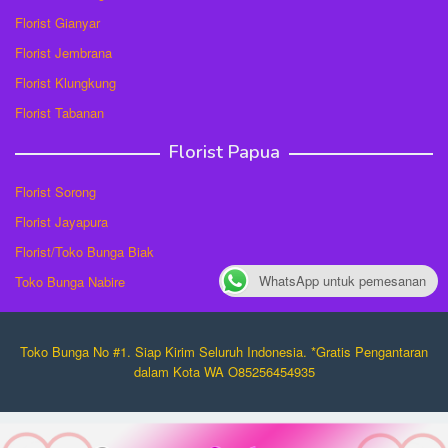
Florist Gianyar
Florist Jembrana
Florist Klungkung
Florist Tabanan
Florist Papua
Florist Sorong
Florist Jayapura
Florist/Toko Bunga Biak
WhatsApp untuk pemesanan
Toko Bunga Nabire
Toko Bunga No #1. Siap Kirim Seluruh Indonesia. *Gratis Pengantaran
dalam Kota WA O85256454935