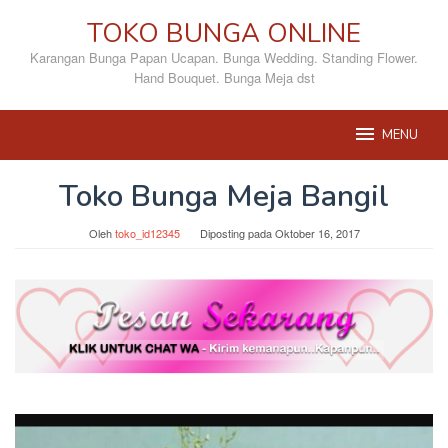
Loncat
TOKO BUNGA ONLINE
ke
konten
Karangan Bunga Papan Ucapan. Bunga Wedding. Standing Flower.
Hand Bouquet. Bunga Meja dst
MENU
Toko Bunga Meja Bangil
Oleh
toko_id12345
Diposting pada
Oktober 16, 2017