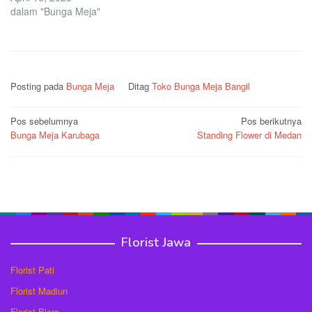
dalam "Bunga Meja"
Posting pada
Bunga Meja
Ditag
Toko Bunga Meja Bangil
Navigasi
Pos sebelumnya
Pos berikutnya
Bunga Meja Karubaga
Standing Flower di Medan
pos
Florist Jawa
Florist Pati
Florist Madiun
Florist Blora