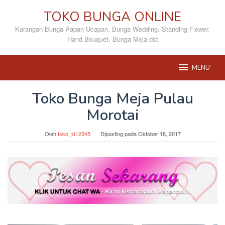
Loncat
TOKO BUNGA ONLINE
ke
konten
Karangan Bunga Papan Ucapan. Bunga Wedding. Standing Flower.
Hand Bouquet. Bunga Meja dst
MENU
Toko Bunga Meja Pulau
Morotai
Oleh
toko_id12345
Diposting pada
Oktober 18, 2017