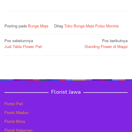
Posting pada
Bunga Meja
Ditag
Toko Bunga Meja Pulau Morotai
Navigasi
Pos sebelumnya
Pos berikutnya
Jual Table Flower Pati
Standing Flower di Mappi
pos
Florist Jawa
Florist Pati
Florist Madiun
Florist Blora
Florist Kebumen