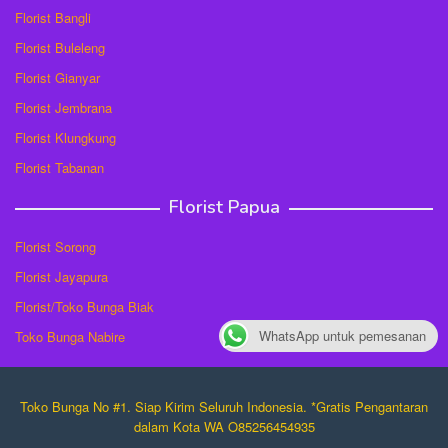
Florist Bangli
Florist Buleleng
Florist Gianyar
Florist Jembrana
Florist Klungkung
Florist Tabanan
Florist Papua
Florist Sorong
Florist Jayapura
Florist/Toko Bunga Biak
WhatsApp untuk pemesanan
Toko Bunga Nabire
Toko Bunga No #1. Siap Kirim Seluruh Indonesia. *Gratis Pengantaran
dalam Kota WA O85256454935