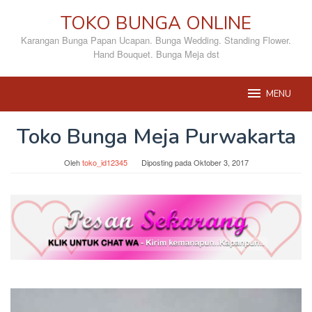
Loncat
TOKO BUNGA ONLINE
ke
konten
Karangan Bunga Papan Ucapan. Bunga Wedding. Standing Flower.
Hand Bouquet. Bunga Meja dst
MENU
Toko Bunga Meja Purwakarta
Oleh
toko_id12345
Diposting pada
Oktober 3, 2017