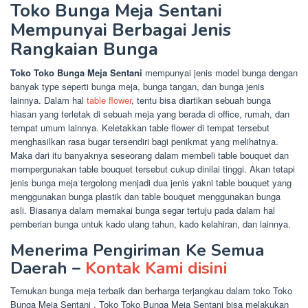
Toko Bunga Meja Sentani
Mempunyai Berbagai Jenis
Rangkaian Bunga
Toko Toko Bunga Meja Sentani
mempunyai jenis model bunga dengan
banyak type seperti bunga meja, bunga tangan, dan bunga jenis
lainnya. Dalam hal
table flower
, tentu bisa diartikan sebuah bunga
hiasan yang terletak di sebuah meja yang berada di office, rumah, dan
tempat umum lainnya. Keletakkan table flower di tempat tersebut
menghasilkan rasa bugar tersendiri bagi penikmat yang melihatnya.
Maka dari itu banyaknya seseorang dalam membeli table bouquet dan
mempergunakan table bouquet tersebut cukup dinilai tinggi. Akan tetapi
jenis bunga meja tergolong menjadi dua jenis yakni table bouquet yang
menggunakan bunga plastik dan table bouquet menggunakan bunga
asli. Biasanya dalam memakai bunga segar tertuju pada dalam hal
pemberian bunga untuk kado ulang tahun, kado kelahiran, dan lainnya.
Menerima Pengiriman Ke Semua
Daerah –
Kontak Kami disini
Temukan bunga meja terbaik dan berharga terjangkau dalam toko Toko
Bunga Meja Sentani . Toko Toko Bunga Meja Sentani bisa melakukan