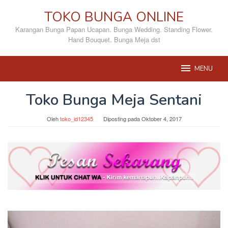
Loncat
TOKO BUNGA ONLINE
ke
konten
Karangan Bunga Papan Ucapan. Bunga Wedding. Standing Flower.
Hand Bouquet. Bunga Meja dst
MENU
Toko Bunga Meja Sentani
Oleh
toko_id12345
Diposting pada
Oktober 4, 2017