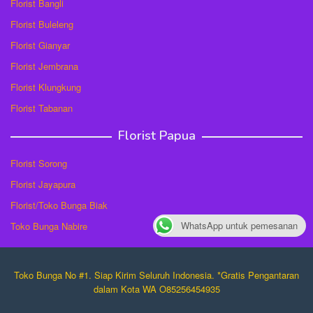
Florist Bangli
Florist Buleleng
Florist Gianyar
Florist Jembrana
Florist Klungkung
Florist Tabanan
Florist Papua
Florist Sorong
Florist Jayapura
Florist/Toko Bunga Biak
WhatsApp untuk pemesanan
Toko Bunga Nabire
Toko Bunga No #1. Siap Kirim Seluruh Indonesia. *Gratis Pengantaran
dalam Kota WA O85256454935