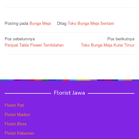
Posting pada
Bunga Meja
Ditag
Toko Bunga Meja Sentani
Navigasi
Pos sebelumnya
Pos berikutnya
Penjual Table Flower Tembilahan
Toko Bunga Meja Kutai Timur
pos
Florist Jawa
Florist Pati
Florist Madiun
Florist Blora
Florist Kebumen