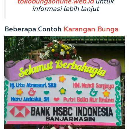
tokobungaonline.web.id
untuk
informasi lebih lanjut
Beberapa Contoh
Karangan Bunga