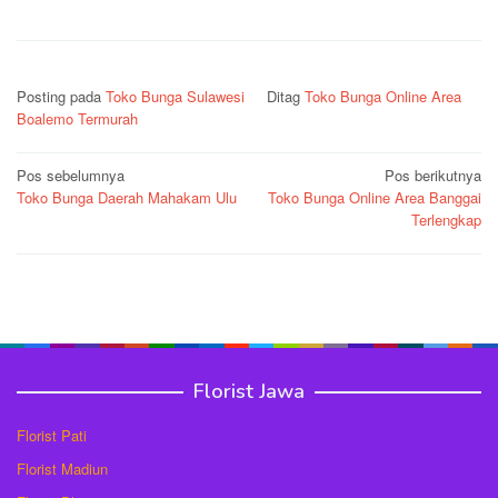
Posting pada
Toko Bunga Sulawesi
Ditag
Toko Bunga Online Area
Boalemo Termurah
Navigasi
Pos sebelumnya
Pos berikutnya
Toko Bunga Daerah Mahakam Ulu
Toko Bunga Online Area Banggai
pos
Terlengkap
Florist Jawa
Florist Pati
Florist Madiun