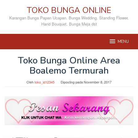
Loncat
TOKO BUNGA ONLINE
ke
konten
Karangan Bunga Papan Ucapan. Bunga Wedding. Standing Flower.
Hand Bouquet. Bunga Meja dst
MENU
Toko Bunga Online Area
Boalemo Termurah
Oleh
toko_id12345
Diposting pada
November 8, 2017