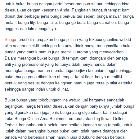
untuk buket bunga dengan partai besar maupun satuan sehingga bisa
disesuaikan dengan keinginan Anda. Rangkaian bunga di tempat kami
dibuat dari berbagai jenis bunga berkualitas seperti bunga mawar, bunga
melati, bunga lily, bunga tulip, bunga gerbera, bunga carnation, bunga
anggrek dan lain sebagainya.
Bunga
tersebut merupakan bunga pilihan yang tokobungaonline.web.id
pilih secara selektif sehingga tentunya tidak hanya menghasilkan buket
bunga yang cantik namun juga memiliki aroma yang menyegarkan.
Dalam merangkai buket bunga, di tempat kami ditangani oleh tenaga
ahli yang professional yang tentunya tidak hanya handal dalam
merangkai bunga, namun mereka juga berjiwa kesenian tinggi sehingga
buket bunga yang dihasilkan di tempat kami tidak hanya memiliki
bentuk yang sesuai dengan keinginan namun juga terselip nilai estetika
sehingga sangat indah untuk dilihat.
Buket bunga yang tokobungaonline.web.id jual harganya sangatlah
terjangkau, harga tersebut disesuaikan dengan banyaknya jumlah bunga
yang digunakan dan juga jenis bunga yang digunakan. kami sebagai
Toko Bunga Online Area Boalemo Termurah standing flower Online
Terbaik berusaha untuk selalu memberikan layanan yang terbaik, untuk
itulah dalam merangkai bunga buket kami tidak hanya ditangani oleh
tenaga yang berpengalaman namun juga didukung dengan berbagai