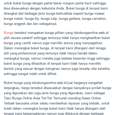
untuk buket bunga dengan partai besar maupun partai kecil sehingga
bisa disesuaikan dengan kebutuha Anda. Buket bunga di tempat kami
dirangkai dari berbagai jenis bunga berkualitas seperti bunga mawar,
bunga melati, bunga lily, bunga tulip, bunga gerbera, bunga carnation,
bunga anggrek dan lain sebagainya.
Bunga
tersebut merupakan bunga pilihan yang tokobungaonline.web.id
pilih secara selektif sehingga tentunya tidak hanya menghasilkan buket
bunga yang cantik namun juga memiliki aroma yang menyegarkan.
Dalam merangkai buket bunga, di tempat kami ditangani oleh tenaga
ahli yang professional yang tentunya tidak hanya handal dalam
merangkai bunga, namun mereka juga berjiwa kesenian tinggi sehingga
buket bunga yang dihasilkan di tempat kami tidak hanya memiliki
bentuk yang sesuai dengan keinginan namun juga terselip nilai estetika
sehingga sangat indah untuk dilihat.
Buket bunga yang tokobungaonline.web.id jual harganya sangatlah
terjangkau, harga tersebut disesuaikan dengan banyaknya jumlah bunga
yang digunakan dan juga jenis bunga yang digunakan. kami sebagai
Toko Bunga Online Area Toli-Toli Termurah standing flower Online
Terbaik berusaha untuk selalu memberikan layanan yang terbaik, untuk
itulah dalam merangkai bunga buket kami tidak hanya ditangani oleh
tenaga yang berpengalaman namun juga didukung dengan berbagai