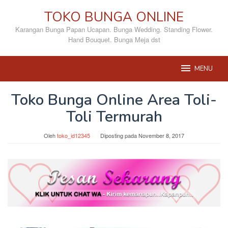
Loncat
TOKO BUNGA ONLINE
ke
konten
Karangan Bunga Papan Ucapan. Bunga Wedding. Standing Flower.
Hand Bouquet. Bunga Meja dst
MENU
Toko Bunga Online Area Toli-
Toli Termurah
Oleh
toko_id12345
Diposting pada
November 8, 2017