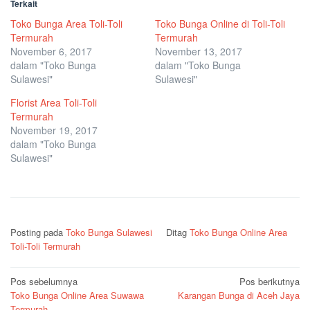
Terkait
Toko Bunga Area Toli-Toli
Toko Bunga Online di Toli-Toli
Termurah
Termurah
November 6, 2017
November 13, 2017
dalam "Toko Bunga
dalam "Toko Bunga
Sulawesi"
Sulawesi"
Florist Area Toli-Toli
Termurah
November 19, 2017
dalam "Toko Bunga
Sulawesi"
Posting pada
Toko Bunga Sulawesi
Ditag
Toko Bunga Online Area
Toli-Toli Termurah
Navigasi
Pos sebelumnya
Pos berikutnya
Toko Bunga Online Area Suwawa
Karangan Bunga di Aceh Jaya
pos
Termurah