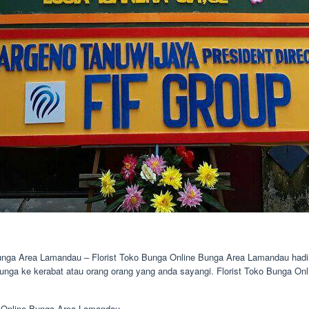
unga Area Lamandau – Florist Toko Bunga Online Bunga Area Lamandau had
bunga ke kerabat atau orang orang yang anda sayangi. Florist Toko Bunga O
 Online Bunga Area Lamandau