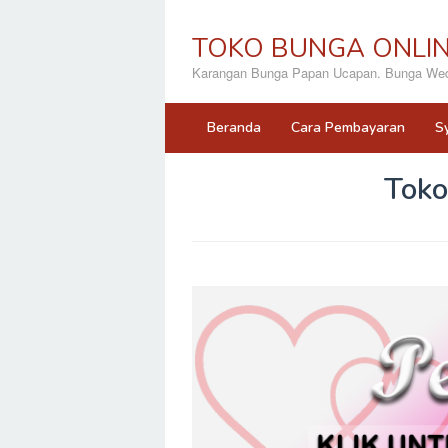
Loncat
ke
TOKO BUNGA ONLI
konten
Karangan Bunga Papan Ucapan. Bunga Wedd
Beranda
Cara Pembayaran
S
Toko