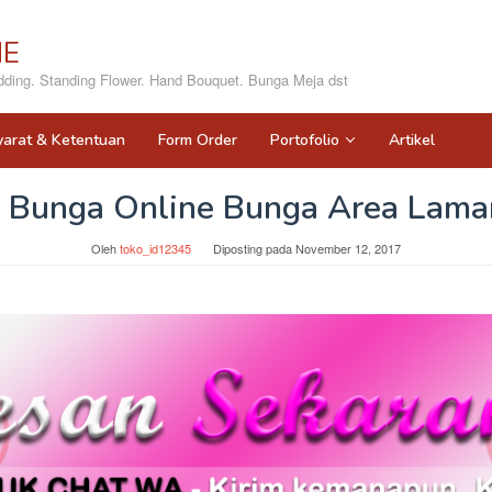
NE
ing. Standing Flower. Hand Bouquet. Bunga Meja dst
yarat & Ketentuan
Form Order
Portofolio
Artikel
 Bunga Online Bunga Area Lam
Oleh
toko_id12345
Diposting pada
November 12, 2017