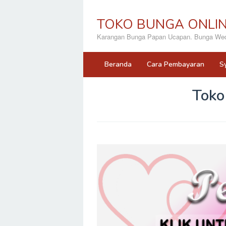
Loncat
ke
TOKO BUNGA ONLI
konten
Karangan Bunga Papan Ucapan. Bunga Wedd
Beranda
Cara Pembayaran
S
Toko