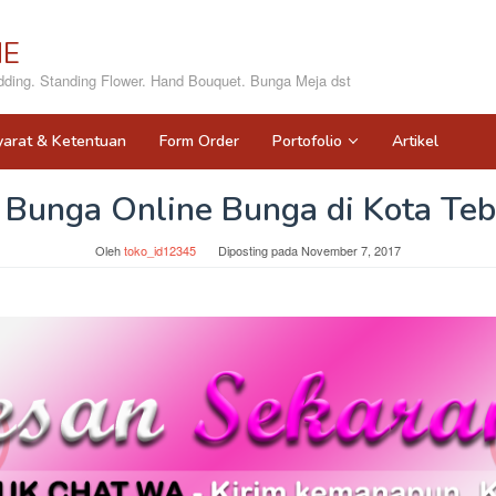
NE
ing. Standing Flower. Hand Bouquet. Bunga Meja dst
yarat & Ketentuan
Form Order
Portofolio
Artikel
 Bunga Online Bunga di Kota Teb
Oleh
toko_id12345
Diposting pada
November 7, 2017