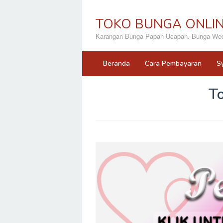
Loncat
ke
TOKO BUNGA ONLI
konten
Karangan Bunga Papan Ucapan. Bunga Wedd
Beranda
Cara Pembayaran
S
T