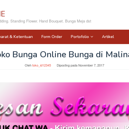
NE
ing. Standing Flower. Hand Bouquet. Bunga Meja dst
yarat & Ketentuan
Form Order
Portofolio
Artikel
oko Bunga Online Bunga di Malin
Oleh
toko_id12345
Diposting pada
November 7, 2017